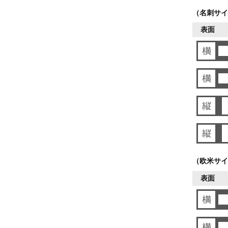
（名刺サイ
表面
（欧米サイ
表面