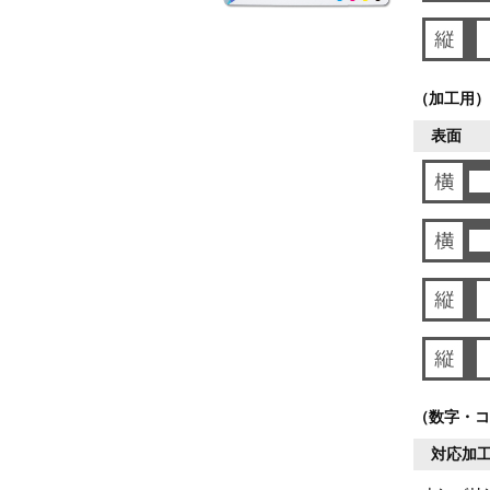
（加工用）
表面
（数字・コ
対応加