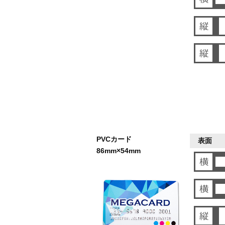
PVCカード
表面
86mm×54mm