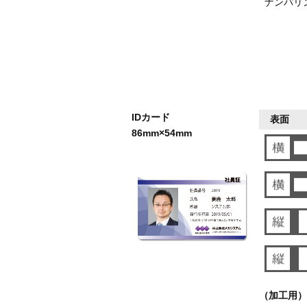
ナンバリ
IDカード
表面
86mm×54mm
（加工用）