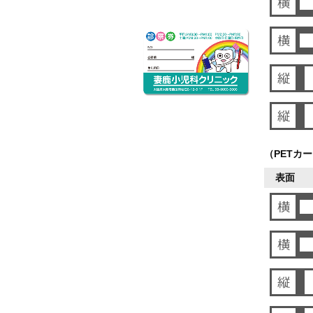
（PETカ
表面