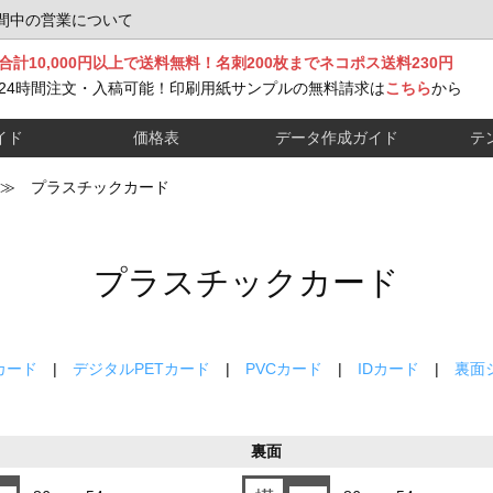
間中の営業について
合計10,000円以上で送料無料！名刺200枚までネコポス送料230円
24時間注文・入稿可能！印刷用紙サンプルの無料請求は
こちら
から
イド
価格表
データ作成ガイド
テ
≫ プラスチックカード
プラスチックカード
カード
|
デジタルPETカード
|
PVCカード
|
IDカード
|
裏面
裏面