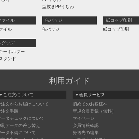
型抜きPPうちわ
ファイル
缶バッジ
紙コップ印刷
ァイル
缶バッジ
紙コップ印刷
ルグッズ
キーホルダー
スタンド
利用ガイド
▼ご注文について
▼会員サービス
ご注文からお届けについて
初めてのお客様へ
ご注文手順
新規会員登録（無料）
データチェックについて
マイページ
印刷データの差し替え
会員情報確認
データ不備について
発送先の編集