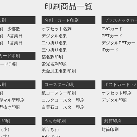
印刷商品一覧
印刷
名刺・カード印刷
プラスチックカ
刷 少部数
オフセット名刺
PVCカード
刷 3営業日
デジタル名刺
PETカード
刷 1営業日
二つ折り名刺
デジタルPETカー
三つ折り名刺
IDカード
判カード印刷
箔名刺印刷
蛍光名刺印刷
カード印刷
天金加工名刺印刷
印刷
コースター印刷
ポストカード・
刷
紙コースター印刷
オフセット印刷
形マル型印刷
コルクコースター印刷
デジタル印刷
型抜き印刷
白雲石コースター印刷
ト印刷
うちわ印刷
封筒印刷
（小）
紙うちわ
封筒印刷
（大）
PPうちわ