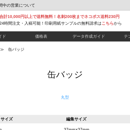
間中の営業について
合計10,000円以上で送料無料！名刺200枚までネコポス送料230円
24時間注文・入稿可能！印刷用紙サンプルの無料請求は
こちら
から
イド
価格表
データ作成ガイド
テ
≫ 缶バッジ
缶バッジ
丸型
りサイズ
編集サイズ
m
37mm×37mm