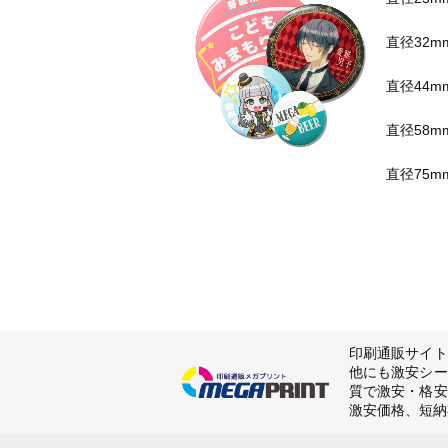
直径32m
直径44m
直径58m
直径75m
印刷通販サイト
他にも激安シー
質で激安・格安
激安価格、短納