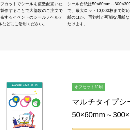
ーフカットでシールを複数配置いた
シール台紙は50×60mm～300×
で製作することで大部数のご注文で
で、最大ロット10,000枚まで
配布するイベントのシールノベルテ
紙のほか、再剥離が可能な用紙な
ルなどにご活用ください。
だけます。
オフセット印刷
マルチタイプシ
50×60mm～300