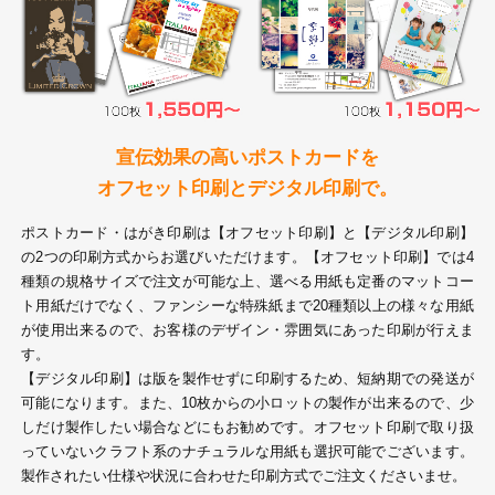
28
29
30
カード印刷
定形マル型
印刷
ス
・・・休業日
グ印刷
げ印刷
宣伝効果の高いポストカードを
オフセット印刷とデジタル印刷で。
ト印刷
印刷
ポストカード・はがき印刷は【オフセット印刷】と【デジタル印刷】
刷
工名刺印刷
の2つの印刷方式からお選びいただけます。【オフセット印刷】では4
種類の規格サイズで注文が可能な上、選べる用紙も定番のマットコー
トフォルダー
ト印刷
ト用紙だけでなく、ファンシーな特殊紙まで20種類以上の様々な用紙
が使用出来るので、お客様のデザイン・雰囲気にあった印刷が行えま
ーファイル印刷
ラムカード印刷
す。
【デジタル印刷】は版を製作せずに印刷するため、短納期での発送が
可能になります。また、10枚からの小ロットの製作が出来るので、少
ファイル印刷
印刷
しだけ製作したい場合などにもお勧めです。オフセット印刷で取り扱
っていないクラフト系のナチュラルな用紙も選択可能でございます。
わ印刷
判カード印刷
製作されたい仕様や状況に合わせた印刷方式でご注文くださいませ。