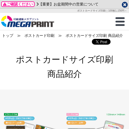
ご確認ください
【重要】お盆期間中の営業について
データ作成ガイド
ご利用ガイド
テンプレート
商品一覧
ポストカードサイズ印刷｜100枚1,150円～
2026年 8月
ルグッズ
のお客様へ
印刷
作成前に
カード印刷
せ一覧
月
火
水
木
金
土
トップ
≫
ポストカード印刷
≫ ポストカードサイズ印刷 商品紹介
・ステッカー
ついて
判カード印刷
別ガイド
り名刺印刷
合わせ
1
3
4
5
6
7
8
刷物
について
カード印刷
ガイド
り名刺印刷
る質問FAQ
10
11
12
13
14
15
ポストカードサイズ印刷
17
18
19
20
21
22
チックカード印刷
い方法
チックカード名刺
trator 加工指示ガイド
チックカード
もり
24
25
26
27
28
29
商品紹介
31
営業ツール印刷
法/送料について
ラムカード
カード印刷
ンプル請求
2026年 9月
ティ・販促グッズ
ト印刷
印刷
月
火
水
木
金
土
1
2
3
4
5
ス＆盛り上げ印刷
定型マル型印刷
グ印刷
7
8
9
10
11
12
14
15
16
17
18
19
サイズ
ター印刷
ト印刷
21
22
23
24
25
26