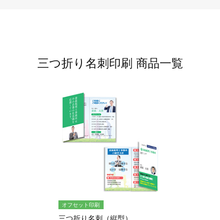
ジ
トフォルダー
ーファイル印刷
プ印刷
ファイル印刷
三つ折り名刺印刷 商品一覧
スリーブ印刷
刷
ス加工
げ印刷
ジ
プ印刷
スリーブ
オフセット印刷
三つ折り名刺（縦型）