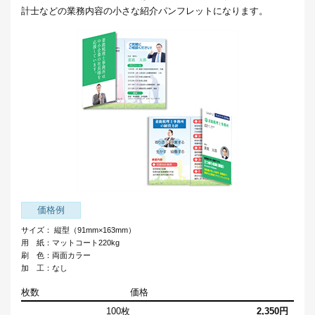
計士などの業務内容の小さな紹介パンフレットになります。
価格例
サイズ： 縦型（91mm×163mm）
用 紙：マットコート220kg
刷 色：両面カラー
加 工：なし
枚数
価格
100枚
2,350円