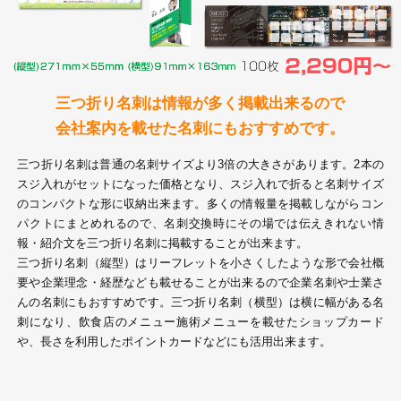
28
29
30
カード印刷
定形マル型
印刷
ス
・・・休業日
三つ折り名刺は情報が多く掲載出来るので
グ印刷
げ印刷
会社案内を載せた名刺にもおすすめです。
ト印刷
印刷
三つ折り名刺は普通の名刺サイズより3倍の大きさがあります。2本の
スジ入れがセットになった価格となり、スジ入れで折ると名刺サイズ
刷
工名刺印刷
のコンパクトな形に収納出来ます。多くの情報量を掲載しながらコン
パクトにまとめれるので、名刺交換時にその場では伝えきれない情
トフォルダー
ト印刷
報・紹介文を三つ折り名刺に掲載することが出来ます。
三つ折り名刺（縦型）はリーフレットを小さくしたような形で会社概
要や企業理念・経歴なども載せることが出来るので企業名刺や士業さ
ーファイル印刷
ラムカード印刷
んの名刺にもおすすめです。三つ折り名刺（横型）は横に幅がある名
刺になり、飲食店のメニュー施術メニューを載せたショップカード
ファイル印刷
印刷
や、長さを利用したポイントカードなどにも活用出来ます。
わ印刷
判カード印刷