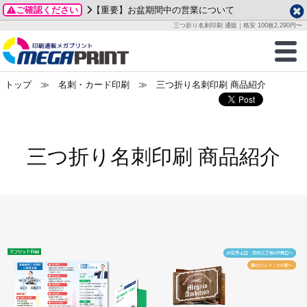
ご確認ください
【重要】お盆期間中の営業について
データ作成ガイド
ご利用ガイド
テンプレート
商品一覧
三つ折り名刺印刷 通販｜格安 100枚2,290円〜
2026年 8月
ルグッズ
のお客様へ
印刷
作成前に
カード印刷
せ一覧
月
火
水
木
金
土
トップ
≫
名刺・カード印刷
≫ 三つ折り名刺印刷 商品紹介
・ステッカー
ついて
判カード印刷
別ガイド
り名刺印刷
合わせ
1
3
4
5
6
7
8
刷物
について
カード印刷
ガイド
り名刺印刷
る質問FAQ
10
11
12
13
14
15
17
18
19
20
21
22
三つ折り名刺印刷
商品紹介
チックカード印刷
い方法
チックカード名刺
trator 加工指示ガイド
チックカード
もり
24
25
26
27
28
29
31
営業ツール印刷
法/送料について
ラムカード
カード印刷
ンプル請求
2026年 9月
ティ・販促グッズ
ト印刷
印刷
月
火
水
木
金
土
1
2
3
4
5
ス＆盛り上げ印刷
定型マル型印刷
グ印刷
7
8
9
10
11
12
14
15
16
17
18
19
サイズ
ター印刷
ト印刷
21
22
23
24
25
26