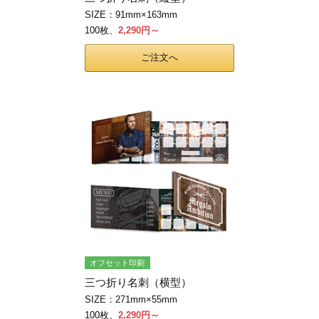
カー印刷
SIZE：91mm×163mm
100枚、
2,290円～
ご注文へ
オフセット印刷
三つ折り名刺（横型）
SIZE：271mm×55mm
100枚、
2,290円～