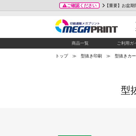
ご確認ください
【重要】お盆期
商品一覧
ご利用ガ
トップ
≫
型抜き印刷
≫ 型抜きカード
型