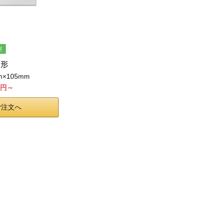
刷
変形
m×105mm
30円～
ご注文へ