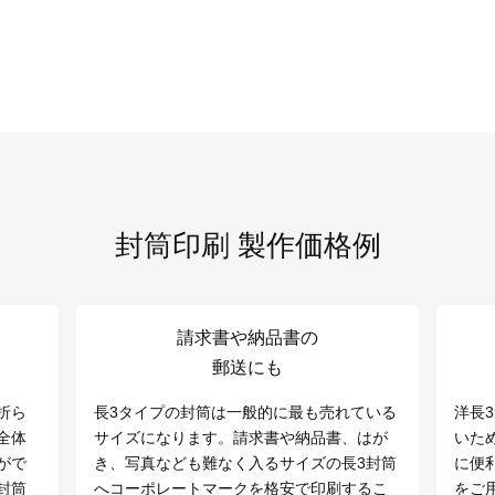
封筒印刷 製作価格例
請求書や納品書の
郵送にも
折ら
長3タイプの封筒は一般的に最も売れている
洋長
全体
サイズになります。請求書や納品書、はが
いた
がで
き、写真なども難なく入るサイズの長3封筒
に便
封筒
へコーポレートマークを格安で印刷するこ
をご