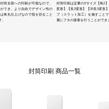
で封筒全面への印刷が可能なので、
封筒印刷は定番の3サイズ【角2】
とができ、より自由でデザイン性の
変形】【長3変形】【洋長3変形
口は角丸仕上げなので指を切ること
プ（スラット加工）を施すことで
す。
麗にフタの接着を行うことができ
封筒印刷 商品一覧