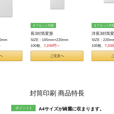
オフセット印刷
オフセット印
長3封筒変形
洋長3封筒
30mm
SIZE：105mm×220mm
SIZE：220m
～
100枚、
7,230円～
100枚、
7,2
へ
ご注文へ
封筒印刷 商品特長
ポイント1
A4サイズが綺麗に収まります。