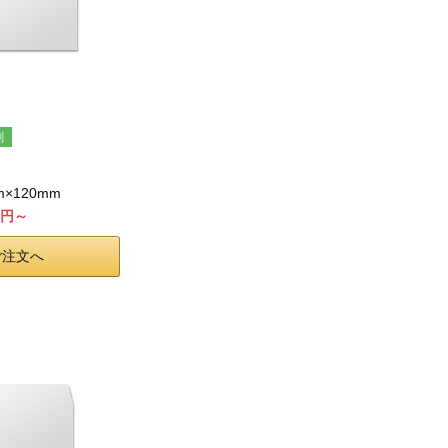
刷
m×120mm
80円～
ご注文へ