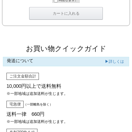
カー印刷
お買い物クイックガイド
発送について
▶詳しくは
ご注文金額合計
10,000円以上で
送料無料
※一部地域は追加送料が生じます。
宅急便
（一部離島を除く）
送料一律 660円
※一部地域は追加送料が生じます。