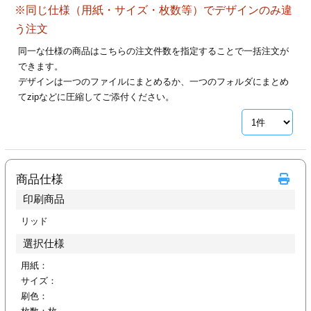
※同じ仕様（用紙・サイズ・枚数等）でデザインのみ違
28
29
30
カード印刷
定形マル型
う注文
印刷
ス
・・・休業日
同一な仕様の商品はこちらの注文件数を指定することで一括注文が
できます。
デザインは一つのファイルにまとめるか、一つのフォルダにまとめ
グ印刷
げ印刷
てzipなどに圧縮してご添付ください。
ト印刷
印刷
刷
工名刺印刷
商品仕様
トフォルダー
ト印刷
印刷商品
ーファイル印刷
ラムカード印刷
リッド
選択仕様
ファイル印刷
印刷
用紙：
サイズ：
わ印刷
判カード印刷
刷色：