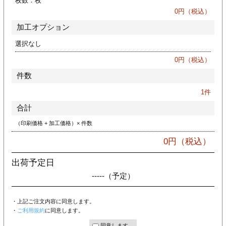
枚数：
枚
ジ
トフォルダー
0
円（税込）
加工オプション
ーファイル印刷
選択なし
プ印刷
ファイル印刷
0
円（税込）
件数
スリーブ印刷
刷
1
件
ス加工
合計
（印刷価格 + 加工価格）× 件数
げ印刷
ジ
0
円（税込）
出荷予定日
-----
（予定）
プ印刷
・上記ご注文内容に同意します。
スリーブ
・
ご利用規約
に同意します。
同意します。