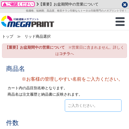
ご確認ください
【重要】お盆期間中の営業について
データ作成ガイド
ご利用ガイド
テンプレート
商品一覧
低価格、短納期、高品質、格安チラシ印刷ならトータル印刷専門のメガプリントです！
2026年 8月
ルグッズ
のお客様へ
印刷
作成前に
カード印刷
せ一覧
月
火
水
木
金
土
トップ
≫ リッド商品選択
・ステッカー
ついて
判カード印刷
別ガイド
り名刺印刷
合わせ
1
3
4
5
6
7
8
【重要】お盆期間中の営業について
※営業日に含まれません。詳しく
刷物
について
カード印刷
ガイド
り名刺印刷
る質問FAQ
10
11
12
13
14
15
は
コチラ
へ
17
18
19
20
21
22
チックカード印刷
い方法
チックカード名刺
trator 加工指示ガイド
チックカード
もり
商品名
24
25
26
27
28
29
31
※お客様の管理しやすい名前をご入力ください。
営業ツール印刷
法/送料について
ラムカード
カード印刷
ンプル請求
2026年 9月
カート内の品目別名称となります。
ティ・販促グッズ
ト印刷
印刷
商品名は注文履歴と納品書に反映されます。
月
火
水
木
金
土
1
2
3
4
5
ス＆盛り上げ印刷
定型マル型印刷
グ印刷
7
8
9
10
11
12
14
15
16
17
18
19
サイズ
ター印刷
ト印刷
件数
21
22
23
24
25
26