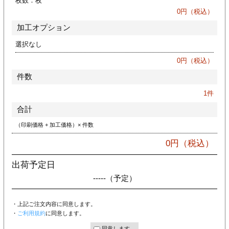
枚数：
枚
ジ
トフォルダー
0
円（税込）
加工オプション
ーファイル印刷
選択なし
プ印刷
ファイル印刷
0
円（税込）
件数
スリーブ印刷
刷
1
件
ス加工
合計
（印刷価格 + 加工価格）× 件数
げ印刷
ジ
0
円（税込）
出荷予定日
-----
（予定）
プ印刷
・上記ご注文内容に同意します。
スリーブ
・
ご利用規約
に同意します。
同意します。