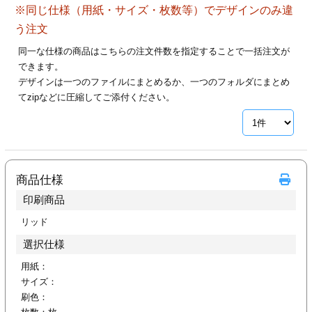
※同じ仕様（用紙・サイズ・枚数等）でデザインのみ違
28
29
30
カード印刷
定形マル型
う注文
印刷
ス
・・・休業日
同一な仕様の商品はこちらの注文件数を指定することで一括注文が
できます。
デザインは一つのファイルにまとめるか、一つのフォルダにまとめ
グ印刷
げ印刷
てzipなどに圧縮してご添付ください。
ト印刷
印刷
刷
工名刺印刷
商品仕様
トフォルダー
ト印刷
印刷商品
ーファイル印刷
ラムカード印刷
リッド
選択仕様
ファイル印刷
印刷
用紙：
サイズ：
わ印刷
判カード印刷
刷色：