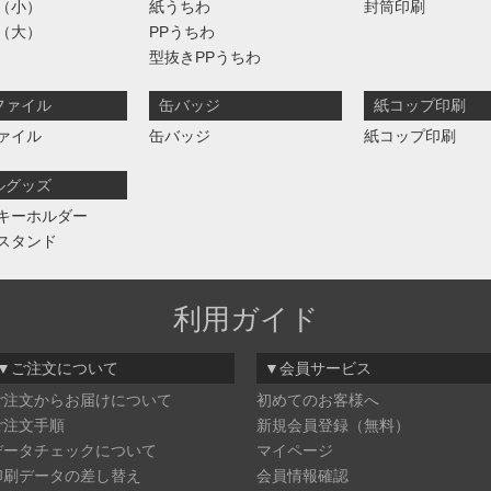
（小）
紙うちわ
封筒印刷
（大）
PPうちわ
型抜きPPうちわ
ファイル
缶バッジ
紙コップ印刷
ァイル
缶バッジ
紙コップ印刷
ルグッズ
キーホルダー
スタンド
利用ガイド
▼ご注文について
▼会員サービス
ご注文からお届けについて
初めてのお客様へ
ご注文手順
新規会員登録（無料）
データチェックについて
マイページ
印刷データの差し替え
会員情報確認