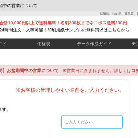
間中の営業について
低価格、短納期、高品質、
合計10,000円以上で送料無料！名刺200枚までネコポス送料230円
24時間注文・入稿可能！印刷用紙サンプルの無料請求は
こちら
から
イド
価格表
データ作成ガイド
テ
要】お盆期間中の営業について
※営業日に含まれません。詳しくは
コ
※お客様の管理しやすい名前をご入力ください。
ます。