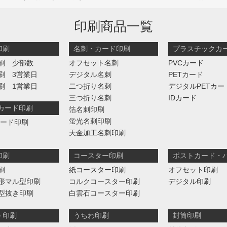
印刷商品一覧
印刷
名刺・カード印刷
プラスチックカ
刷 少部数
オフセット名刺
PVCカード
刷 3営業日
デジタル名刺
PETカード
刷 1営業日
二つ折り名刺
デジタルPETカー
三つ折り名刺
IDカード
判カード印刷
箔名刺印刷
蛍光名刺印刷
カード印刷
天金加工名刺印刷
印刷
コースター印刷
ポストカード・
刷
紙コースター印刷
オフセット印刷
形マル型印刷
コルクコースター印刷
デジタル印刷
型抜き印刷
白雲石コースター印刷
ト印刷
うちわ印刷
封筒印刷