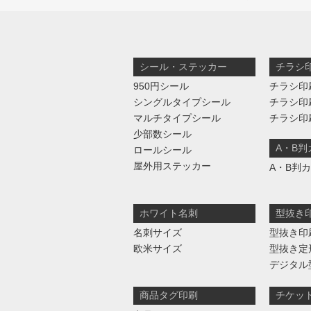
シール・ステッカー
チラシ
950円シール
チラシ印
シングルタイプシール
チラシ印
マルチタイプシール
チラシ印
少部数シール
A・B
ロールシール
屋外用ステッカー
A・B判
ホワイト名刺
型抜き
名刺サイズ
型抜き印
欧米サイズ
型抜き定
デジタル
商品タグ印刷
チケッ