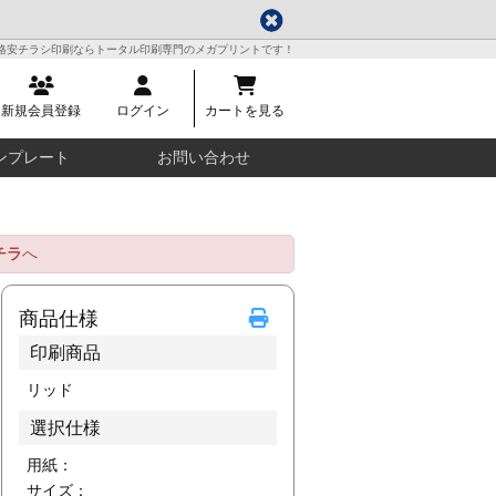
格安チラシ印刷ならトータル印刷専門のメガプリントです！
新規会員登録
ログイン
カートを見る
ンプレート
お問い合わせ
チラ
へ
商品仕様
印刷商品
リッド
選択仕様
用紙：
サイズ：