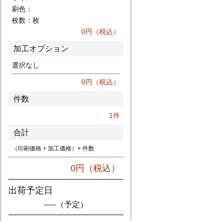
刷色：
枚数：
枚
0
円（税込）
加工オプション
選択なし
0
円（税込）
件数
1
件
合計
（印刷価格 + 加工価格）× 件数
0
円（税込）
出荷予定日
-----
（予定）