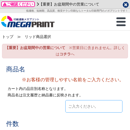
ご確認ください
【重要】お盆期間中の営業について
データ作成ガイド
ご利用ガイド
テンプレート
商品一覧
低価格、短納期、高品質、格安チラシ印刷ならトータル印刷専門のメガプリントです！
2026年 8月
ルグッズ
のお客様へ
印刷
作成前に
カード印刷
せ一覧
月
火
水
木
金
土
トップ
≫ リッド商品選択
・ステッカー
ついて
判カード印刷
別ガイド
り名刺印刷
合わせ
1
3
4
5
6
7
8
【重要】お盆期間中の営業について
※営業日に含まれません。詳しく
刷物
について
カード印刷
ガイド
り名刺印刷
る質問FAQ
10
11
12
13
14
15
は
コチラ
へ
17
18
19
20
21
22
チックカード印刷
い方法
チックカード名刺
trator 加工指示ガイド
チックカード
もり
商品名
24
25
26
27
28
29
31
※お客様の管理しやすい名前をご入力ください。
営業ツール印刷
法/送料について
ラムカード
カード印刷
ンプル請求
2026年 9月
カート内の品目別名称となります。
ティ・販促グッズ
ト印刷
印刷
商品名は注文履歴と納品書に反映されます。
月
火
水
木
金
土
1
2
3
4
5
ス＆盛り上げ印刷
定型マル型印刷
グ印刷
7
8
9
10
11
12
14
15
16
17
18
19
サイズ
ター印刷
ト印刷
件数
21
22
23
24
25
26