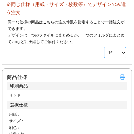
※同じ仕様（用紙・サイズ・枚数等）でデザインのみ違
28
29
30
カード印刷
定形マル型
う注文
印刷
ス
・・・休業日
同一な仕様の商品はこちらの注文件数を指定することで一括注文が
できます。
デザインは一つのファイルにまとめるか、一つのフォルダにまとめ
グ印刷
げ印刷
てzipなどに圧縮してご添付ください。
ト印刷
印刷
刷
工名刺印刷
商品仕様
トフォルダー
ト印刷
印刷商品
ーファイル印刷
ラムカード印刷
リッド
選択仕様
ファイル印刷
印刷
用紙：
サイズ：
わ印刷
判カード印刷
刷色：