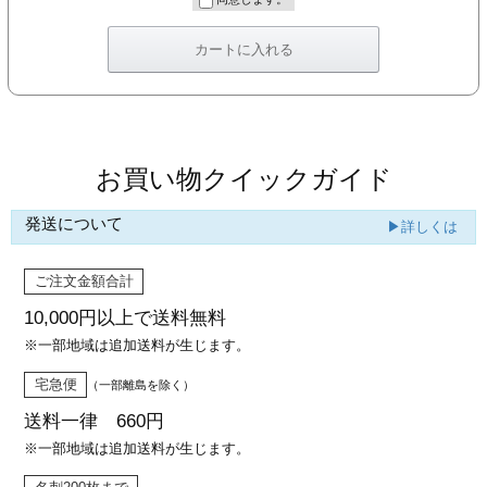
カー印刷
お買い物クイックガイド
発送について
▶詳しくは
ご注文金額合計
10,000円以上で
送料無料
※一部地域は追加送料が生じます。
宅急便
（一部離島を除く）
送料一律 660円
※一部地域は追加送料が生じます。