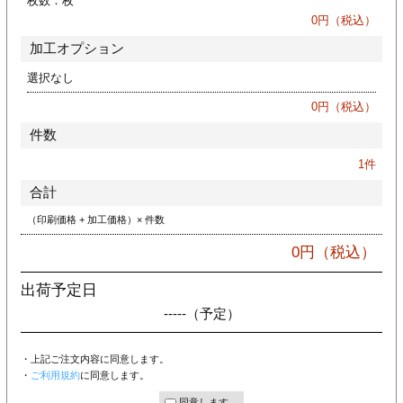
枚数：
枚
ジ
トフォルダー
0
円（税込）
加工オプション
ーファイル印刷
選択なし
プ印刷
ファイル印刷
0
円（税込）
件数
スリーブ印刷
刷
1
件
ス加工
合計
（印刷価格 + 加工価格）× 件数
げ印刷
ジ
0
円（税込）
出荷予定日
-----
（予定）
プ印刷
・上記ご注文内容に同意します。
スリーブ
・
ご利用規約
に同意します。
同意します。