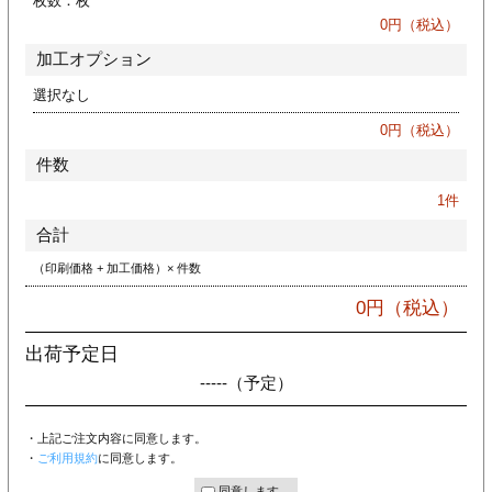
枚数：
枚
ジ
トフォルダー
0
円（税込）
加工オプション
ーファイル印刷
選択なし
プ印刷
ファイル印刷
0
円（税込）
件数
スリーブ印刷
刷
1
件
ス加工
合計
（印刷価格 + 加工価格）× 件数
げ印刷
ジ
0
円（税込）
出荷予定日
-----
（予定）
プ印刷
・上記ご注文内容に同意します。
スリーブ
・
ご利用規約
に同意します。
同意します。