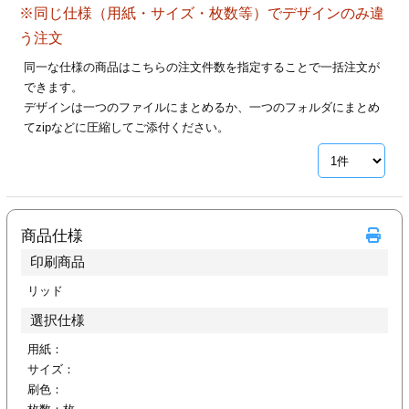
※同じ仕様（用紙・サイズ・枚数等）でデザインのみ違
28
29
30
カード印刷
定形マル型
う注文
印刷
ス
・・・休業日
同一な仕様の商品はこちらの注文件数を指定することで一括注文が
できます。
デザインは一つのファイルにまとめるか、一つのフォルダにまとめ
グ印刷
げ印刷
てzipなどに圧縮してご添付ください。
ト印刷
印刷
刷
工名刺印刷
商品仕様
トフォルダー
ト印刷
印刷商品
ーファイル印刷
ラムカード印刷
リッド
選択仕様
ファイル印刷
印刷
用紙：
サイズ：
わ印刷
判カード印刷
刷色：