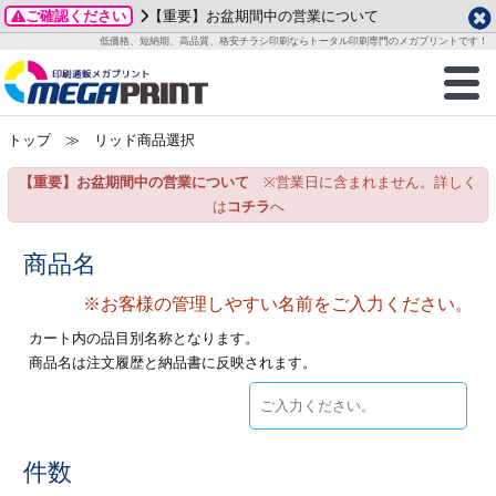
ご確認ください
【重要】お盆期間中の営業について
データ作成ガイド
ご利用ガイド
テンプレート
商品一覧
低価格、短納期、高品質、格安チラシ印刷ならトータル印刷専門のメガプリントです！
2026年 8月
ルグッズ
のお客様へ
印刷
作成前に
カード印刷
せ一覧
月
火
水
木
金
土
トップ
≫ リッド商品選択
・ステッカー
ついて
判カード印刷
別ガイド
り名刺印刷
合わせ
1
3
4
5
6
7
8
【重要】お盆期間中の営業について
※営業日に含まれません。詳しく
刷物
について
カード印刷
ガイド
り名刺印刷
る質問FAQ
10
11
12
13
14
15
は
コチラ
へ
17
18
19
20
21
22
チックカード印刷
い方法
チックカード名刺
trator 加工指示ガイド
チックカード
もり
商品名
24
25
26
27
28
29
31
※お客様の管理しやすい名前をご入力ください。
営業ツール印刷
法/送料について
ラムカード
カード印刷
ンプル請求
2026年 9月
カート内の品目別名称となります。
ティ・販促グッズ
ト印刷
印刷
商品名は注文履歴と納品書に反映されます。
月
火
水
木
金
土
1
2
3
4
5
ス＆盛り上げ印刷
定型マル型印刷
グ印刷
7
8
9
10
11
12
14
15
16
17
18
19
サイズ
ター印刷
ト印刷
件数
21
22
23
24
25
26