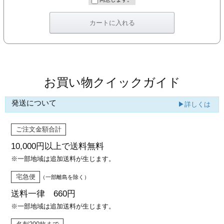
カー印刷
お買い物クイックガイド
発送について
▶詳しくは
ご注文金額合計
10,000円以上で
送料無料
※一部地域は追加送料が生じます。
宅急便
（一部離島を除く）
送料一律 660円
※一部地域は追加送料が生じます。