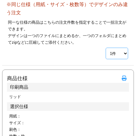
※同じ仕様（用紙・サイズ・枚数等）でデザインのみ違
28
29
30
カード印刷
定形マル型
う注文
印刷
ス
・・・休業日
同一な仕様の商品はこちらの注文件数を指定することで一括注文が
できます。
デザインは一つのファイルにまとめるか、一つのフォルダにまとめ
グ印刷
げ印刷
てzipなどに圧縮してご添付ください。
ト印刷
印刷
刷
工名刺印刷
商品仕様
トフォルダー
ト印刷
印刷商品
ーファイル印刷
ラムカード印刷
リッド
選択仕様
ファイル印刷
印刷
用紙：
サイズ：
わ印刷
判カード印刷
刷色：