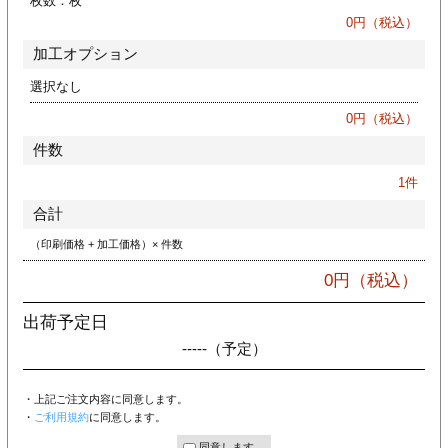
枚数：
枚
ジ
トフォルダー
0
円（税込）
加工オプション
ーファイル印刷
選択なし
プ印刷
ファイル印刷
0
円（税込）
件数
スリーブ印刷
刷
1
件
ス加工
合計
（印刷価格 + 加工価格）× 件数
げ印刷
ジ
0
円（税込）
出荷予定日
-----
（予定）
プ印刷
・上記ご注文内容に同意します。
スリーブ
・
ご利用規約
に同意します。
同意します。