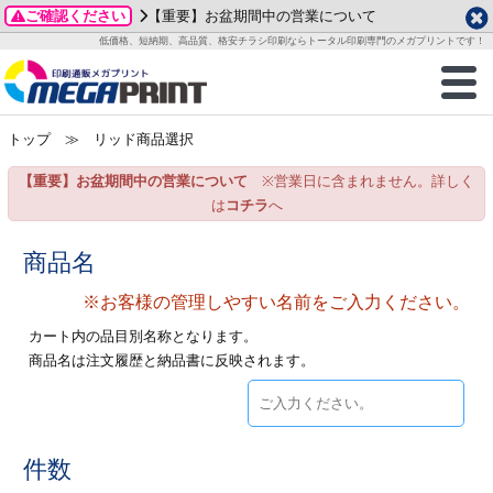
ご確認ください
【重要】お盆期間中の営業について
データ作成ガイド
ご利用ガイド
テンプレート
商品一覧
低価格、短納期、高品質、格安チラシ印刷ならトータル印刷専門のメガプリントです！
2026年 8月
ルグッズ
のお客様へ
印刷
作成前に
カード印刷
せ一覧
月
火
水
木
金
土
トップ
≫ リッド商品選択
・ステッカー
ついて
判カード印刷
別ガイド
り名刺印刷
合わせ
1
3
4
5
6
7
8
【重要】お盆期間中の営業について
※営業日に含まれません。詳しく
刷物
について
カード印刷
ガイド
り名刺印刷
る質問FAQ
10
11
12
13
14
15
は
コチラ
へ
17
18
19
20
21
22
チックカード印刷
い方法
チックカード名刺
trator 加工指示ガイド
チックカード
もり
商品名
24
25
26
27
28
29
31
※お客様の管理しやすい名前をご入力ください。
営業ツール印刷
法/送料について
ラムカード
カード印刷
ンプル請求
2026年 9月
カート内の品目別名称となります。
ティ・販促グッズ
ト印刷
印刷
商品名は注文履歴と納品書に反映されます。
月
火
水
木
金
土
1
2
3
4
5
ス＆盛り上げ印刷
定型マル型印刷
グ印刷
7
8
9
10
11
12
14
15
16
17
18
19
サイズ
ター印刷
ト印刷
件数
21
22
23
24
25
26