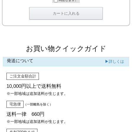
カー印刷
お買い物クイックガイド
発送について
▶詳しくは
ご注文金額合計
10,000円以上で
送料無料
※一部地域は追加送料が生じます。
宅急便
（一部離島を除く）
送料一律 660円
※一部地域は追加送料が生じます。