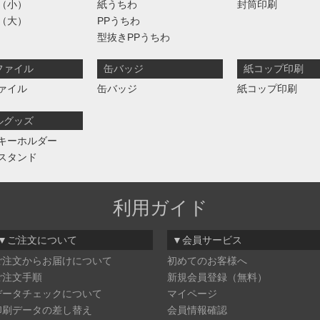
（小）
紙うちわ
封筒印刷
（大）
PPうちわ
型抜きPPうちわ
ファイル
缶バッジ
紙コップ印刷
ァイル
缶バッジ
紙コップ印刷
ルグッズ
キーホルダー
スタンド
利用ガイド
▼ご注文について
▼会員サービス
ご注文からお届けについて
初めてのお客様へ
ご注文手順
新規会員登録（無料）
データチェックについて
マイページ
印刷データの差し替え
会員情報確認