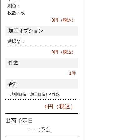
刷色：
枚数：
枚
0
円（税込）
加工オプション
選択なし
0
円（税込）
件数
1
件
合計
（印刷価格 + 加工価格）× 件数
0
円（税込）
出荷予定日
-----
（予定）