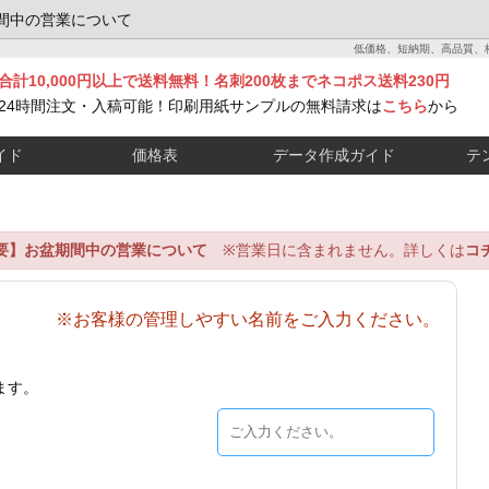
間中の営業について
低価格、短納期、高品質、
合計10,000円以上で送料無料！名刺200枚までネコポス送料230円
24時間注文・入稿可能！印刷用紙サンプルの無料請求は
こちら
から
イド
価格表
データ作成ガイド
テ
要】お盆期間中の営業について
※営業日に含まれません。詳しくは
コ
※お客様の管理しやすい名前をご入力ください。
ます。