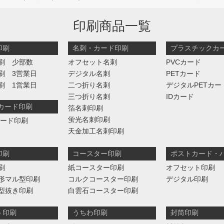
印刷商品一覧
印刷
名刺・カード印刷
プラスチックカ
刷 少部数
オフセット名刺
PVCカード
刷 3営業日
デジタル名刺
PETカード
刷 1営業日
二つ折り名刺
デジタルPETカー
三つ折り名刺
IDカード
判カード印刷
箔名刺印刷
蛍光名刺印刷
カード印刷
天金加工名刺印刷
印刷
コースター印刷
ポストカード・
刷
紙コースター印刷
オフセット印刷
形マル型印刷
コルクコースター印刷
デジタル印刷
型抜き印刷
白雲石コースター印刷
ト印刷
うちわ印刷
封筒印刷