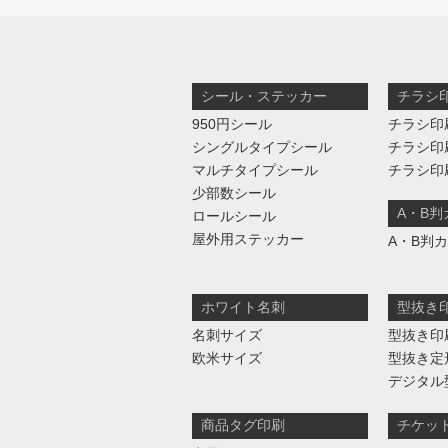
シール・ステッカー
チラシ
950円シール
チラシ印
シングルタイプシール
チラシ印
マルチタイプシール
チラシ印
少部数シール
A・B
ロールシール
屋外用ステッカー
A・B判
ホワイト名刺
型抜き
名刺サイズ
型抜き印
欧米サイズ
型抜き定
デジタル
商品タグ印刷
チケッ