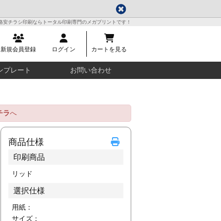
格安チラシ印刷ならトータル印刷専門のメガプリントです！
新規会員登録
ログイン
カートを見る
ンプレート
お問い合わせ
チラ
へ
商品仕様
印刷商品
リッド
選択仕様
用紙：
サイズ：