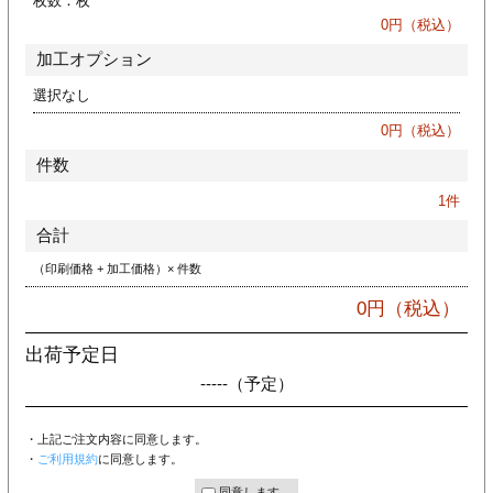
枚数：
枚
ジ
トフォルダー
0
円（税込）
加工オプション
ーファイル印刷
選択なし
プ印刷
ファイル印刷
0
円（税込）
件数
スリーブ印刷
刷
1
件
ス加工
合計
（印刷価格 + 加工価格）× 件数
げ印刷
ジ
0
円（税込）
出荷予定日
-----
（予定）
プ印刷
・上記ご注文内容に同意します。
スリーブ
・
ご利用規約
に同意します。
同意します。