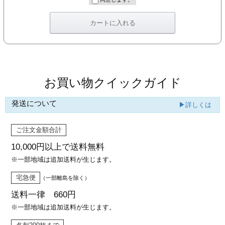
カー印刷
お買い物クイックガイド
発送について
▶詳しくは
ご注文金額合計
10,000円以上で
送料無料
※一部地域は追加送料が生じます。
宅急便
（一部離島を除く）
送料一律 660円
※一部地域は追加送料が生じます。