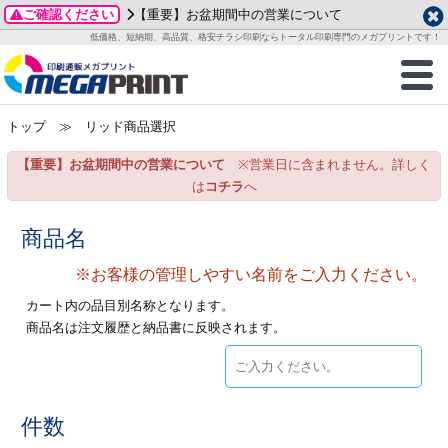
ご確認ください
【重要】お盆期間中の営業について
データ作成ガイド
ご利用ガイド
テンプレート
商品一覧
低価格、短納期、高品質、格安チラシ印刷ならトータル印刷専門のメガプリントです！
2026年 8月
ルグッズ
のお客様へ
印刷
作成前に
カード印刷
せ一覧
月
火
水
木
金
土
トップ
≫ リッド商品選択
・ステッカー
ついて
判カード印刷
別ガイド
り名刺印刷
合わせ
1
3
4
5
6
7
8
【重要】お盆期間中の営業について
※営業日に含まれません。詳しく
刷物
について
カード印刷
ガイド
り名刺印刷
る質問FAQ
10
11
12
13
14
15
は
コチラ
へ
17
18
19
20
21
22
チックカード印刷
い方法
チックカード名刺
trator 加工指示ガイド
チックカード
もり
商品名
24
25
26
27
28
29
31
※お客様の管理しやすい名前をご入力ください。
営業ツール印刷
法/送料について
ラムカード
カード印刷
ンプル請求
2026年 9月
カート内の品目別名称となります。
ティ・販促グッズ
ト印刷
印刷
商品名は注文履歴と納品書に反映されます。
月
火
水
木
金
土
1
2
3
4
5
ス＆盛り上げ印刷
定型マル型印刷
グ印刷
7
8
9
10
11
12
14
15
16
17
18
19
サイズ
ター印刷
ト印刷
件数
21
22
23
24
25
26