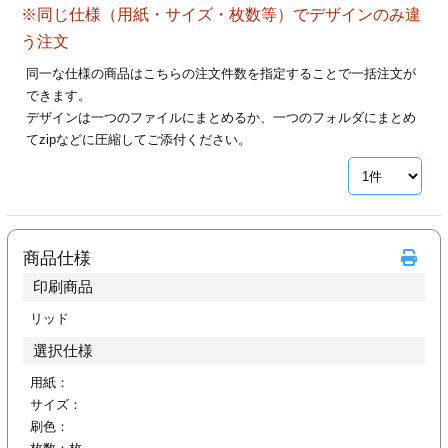
※同じ仕様（用紙・サイズ・枚数等）でデザインのみ違
28
29
30
カード印刷
定形マル型
う注文
印刷
ス
・・・休業日
同一な仕様の商品はこちらの注文件数を指定することで一括注文が
できます。
デザインは一つのファイルにまとめるか、一つのフォルダにまとめ
グ印刷
げ印刷
てzipなどに圧縮してご添付ください。
ト印刷
印刷
刷
工名刺印刷
商品仕様
トフォルダー
ト印刷
印刷商品
ーファイル印刷
ラムカード印刷
リッド
選択仕様
ファイル印刷
印刷
用紙：
サイズ：
わ印刷
判カード印刷
刷色：