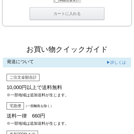
カー印刷
お買い物クイックガイド
発送について
▶詳しくは
ご注文金額合計
10,000円以上で
送料無料
※一部地域は追加送料が生じます。
宅急便
（一部離島を除く）
送料一律 660円
※一部地域は追加送料が生じます。