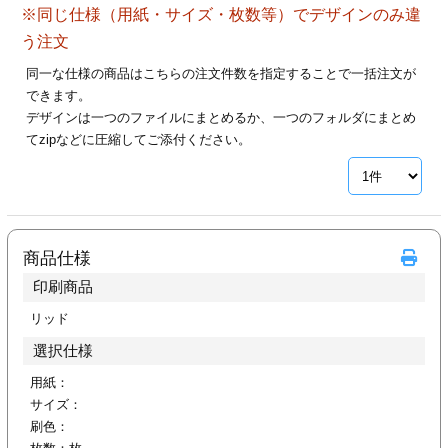
※同じ仕様（用紙・サイズ・枚数等）でデザインのみ違
28
29
30
カード印刷
定形マル型
う注文
印刷
ス
・・・休業日
同一な仕様の商品はこちらの注文件数を指定することで一括注文が
できます。
デザインは一つのファイルにまとめるか、一つのフォルダにまとめ
グ印刷
げ印刷
てzipなどに圧縮してご添付ください。
ト印刷
印刷
刷
工名刺印刷
商品仕様
トフォルダー
ト印刷
印刷商品
ーファイル印刷
ラムカード印刷
リッド
選択仕様
ファイル印刷
印刷
用紙：
サイズ：
わ印刷
判カード印刷
刷色：