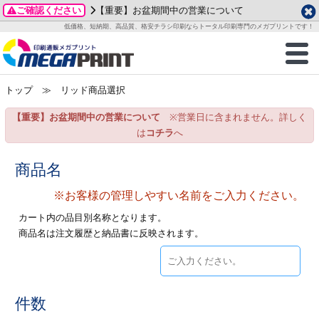
ご確認ください
【重要】お盆期間中の営業について
データ作成ガイド
ご利用ガイド
テンプレート
商品一覧
低価格、短納期、高品質、格安チラシ印刷ならトータル印刷専門のメガプリントです！
2026年 8月
ルグッズ
のお客様へ
印刷
作成前に
カード印刷
せ一覧
月
火
水
木
金
土
トップ
≫ リッド商品選択
・ステッカー
ついて
判カード印刷
別ガイド
り名刺印刷
合わせ
1
3
4
5
6
7
8
【重要】お盆期間中の営業について
※営業日に含まれません。詳しく
刷物
について
カード印刷
ガイド
り名刺印刷
る質問FAQ
10
11
12
13
14
15
は
コチラ
へ
17
18
19
20
21
22
チックカード印刷
い方法
チックカード名刺
trator 加工指示ガイド
チックカード
もり
商品名
24
25
26
27
28
29
31
※お客様の管理しやすい名前をご入力ください。
営業ツール印刷
法/送料について
ラムカード
カード印刷
ンプル請求
2026年 9月
カート内の品目別名称となります。
ティ・販促グッズ
ト印刷
印刷
商品名は注文履歴と納品書に反映されます。
月
火
水
木
金
土
1
2
3
4
5
ス＆盛り上げ印刷
定型マル型印刷
グ印刷
7
8
9
10
11
12
14
15
16
17
18
19
サイズ
ター印刷
ト印刷
件数
21
22
23
24
25
26