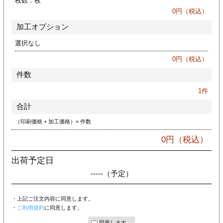
枚数：
枚
ジ
トフォルダー
0
円（税込）
加工オプション
ーファイル印刷
選択なし
プ印刷
ファイル印刷
0
円（税込）
件数
スリーブ印刷
刷
1
件
ス加工
合計
（印刷価格 + 加工価格）× 件数
げ印刷
ジ
0
円（税込）
出荷予定日
-----
（予定）
プ印刷
・上記ご注文内容に同意します。
スリーブ
・
ご利用規約
に同意します。
同意します。