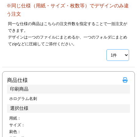
ジ
トフォルダー
※同じ仕様（用紙・サイズ・枚数等）でデザインのみ違
う注文
ーファイル印刷
同一な仕様の商品はこちらの注文件数を指定することで一括注文が
できます。
プ印刷
ファイル印刷
デザインは一つのファイルにまとめるか、一つのフォルダにまとめ
てzipなどに圧縮してご添付ください。
スリーブ印刷
刷
ス加工
商品仕様
げ印刷
ジ
印刷商品
ホログラム名刺
選択仕様
プ印刷
用紙：
スリーブ
サイズ：
刷色：