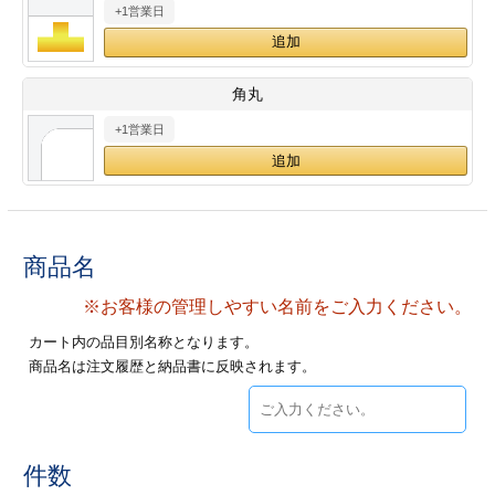
+1営業日
28
29
30
カード印刷
定形マル型
印刷
ス
・・・休業日
角丸
+1営業日
グ印刷
げ印刷
ト印刷
印刷
刷
工名刺印刷
商品名
トフォルダー
ト印刷
※お客様の管理しやすい名前をご入力ください。
カート内の品目別名称となります。
ーファイル印刷
ラムカード印刷
商品名は注文履歴と納品書に反映されます。
ファイル印刷
印刷
わ印刷
判カード印刷
件数