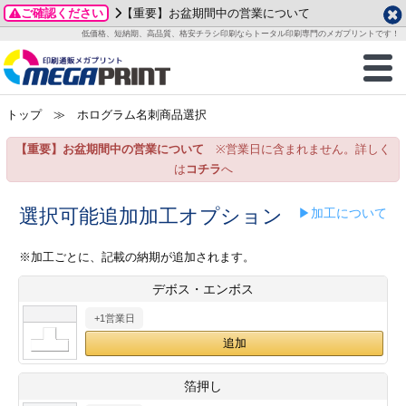
ご確認ください
【重要】お盆期間中の営業について
データ作成ガイド
ご利用ガイド
テンプレート
商品一覧
低価格、短納期、高品質、格安チラシ印刷ならトータル印刷専門のメガプリントです！
2026年 8月
ルグッズ
のお客様へ
印刷
作成前に
カード印刷
せ一覧
月
火
水
木
金
土
トップ
≫ ホログラム名刺商品選択
・ステッカー
ついて
判カード印刷
別ガイド
り名刺印刷
合わせ
1
3
4
5
6
7
8
【重要】お盆期間中の営業について
※営業日に含まれません。詳しく
刷物
について
カード印刷
ガイド
り名刺印刷
る質問FAQ
10
11
12
13
14
15
は
コチラ
へ
17
18
19
20
21
22
チックカード印刷
い方法
チックカード名刺
trator 加工指示ガイド
チックカード
もり
選択可能追加加工オプション
▶加工について
24
25
26
27
28
29
31
営業ツール印刷
法/送料について
ラムカード
カード印刷
ンプル請求
※加工ごとに、記載の納期が追加されます。
2026年 9月
デボス・エンボス
ティ・販促グッズ
ト印刷
印刷
月
火
水
木
金
土
+1営業日
1
2
3
4
5
ス＆盛り上げ印刷
定型マル型印刷
グ印刷
7
8
9
10
11
12
14
15
16
17
18
19
サイズ
ター印刷
ト印刷
箔押し
21
22
23
24
25
26