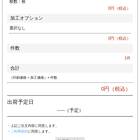
枚数：
枚
カー印刷
0
円（税込）
加工オプション
選択なし
0
円（税込）
件数
1
件
合計
（印刷価格 + 加工価格）× 件数
0
円（税込）
出荷予定日
-----
（予定）
・上記ご注文内容に同意します。
・
ご利用規約
に同意します。