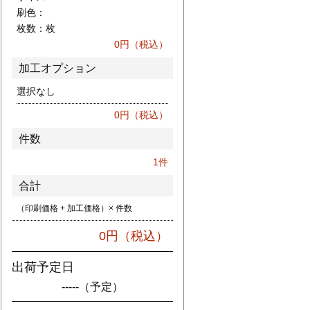
刷色：
枚数：
枚
0
円（税込）
加工オプション
選択なし
0
円（税込）
件数
1
件
合計
（印刷価格 + 加工価格）× 件数
0
円（税込）
出荷予定日
-----
（予定）