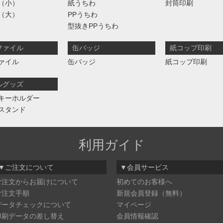
（小）
紙うちわ
封筒印刷
（大）
PPうちわ
型抜きPPうちわ
ファイル
缶バッジ
紙コップ印刷
ァイル
缶バッジ
紙コップ印刷
ルグッズ
キーホルダー
スタンド
利用ガイド
▼ご注文について
▼会員サービス
ご注文からお届けについて
初めてのお客様へ
ご注文手順
新規会員登録（無料）
データチェックについて
マイページ
印刷データの差し替え
会員情報確認