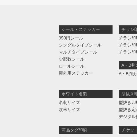
シール・ステッカー
チラシ
950円シール
チラシ印
シングルタイプシール
チラシ印
マルチタイプシール
チラシ印
少部数シール
A・B
ロールシール
屋外用ステッカー
A・B判
ホワイト名刺
型抜き
名刺サイズ
型抜き印
欧米サイズ
型抜き定
デジタル
商品タグ印刷
チケッ