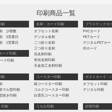
印刷商品一覧
印刷
名刺・カード印刷
プラスチックカ
刷 少部数
オフセット名刺
PVCカード
刷 3営業日
デジタル名刺
PETカード
刷 1営業日
二つ折り名刺
デジタルPETカー
三つ折り名刺
IDカード
判カード印刷
箔名刺印刷
蛍光名刺印刷
カード印刷
天金加工名刺印刷
印刷
コースター印刷
ポストカード・
刷
紙コースター印刷
オフセット印刷
形マル型印刷
コルクコースター印刷
デジタル印刷
型抜き印刷
白雲石コースター印刷
ト印刷
うちわ印刷
封筒印刷