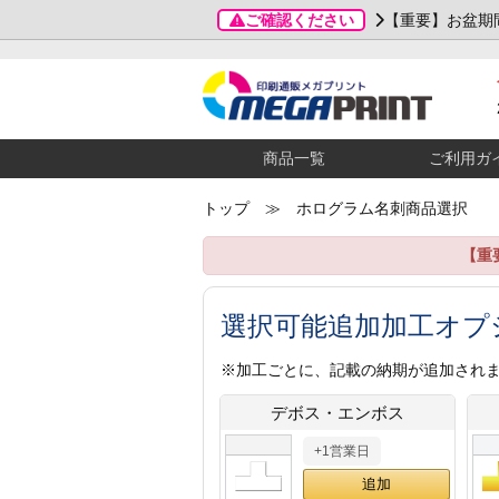
ご確認ください
【重要】お盆期
商品一覧
ご利用ガ
トップ
≫ ホログラム名刺商品選択
【重
選択可能追加加工オプ
※加工ごとに、記載の納期が追加され
デボス・エンボス
+1営業日