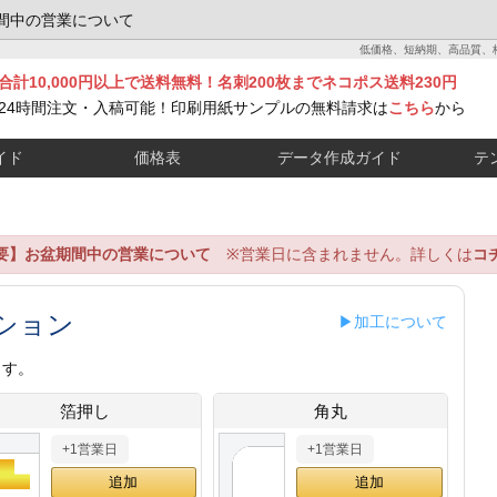
間中の営業について
低価格、短納期、高品質、
合計10,000円以上で送料無料！名刺200枚までネコポス送料230円
24時間注文・入稿可能！印刷用紙サンプルの無料請求は
こちら
から
イド
価格表
データ作成ガイド
テ
要】お盆期間中の営業について
※営業日に含まれません。詳しくは
コ
ション
▶加工について
ます。
箔押し
角丸
+1営業日
+1営業日