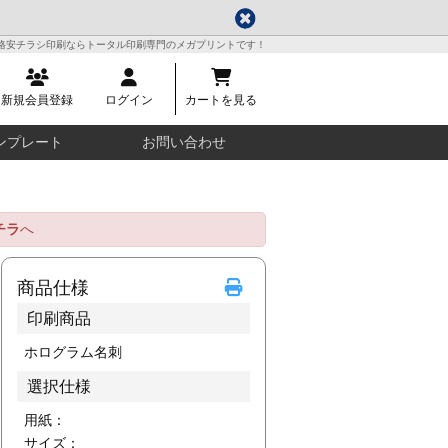
格安チラシ印刷ならトータル印刷専門のメガプリントです！
新規会員登録
ログイン
カートを見る
ンプレート
お問い合わせ
チラ
へ
商品仕様
印刷商品
ホログラム名刺
選択仕様
用紙：
サイズ：