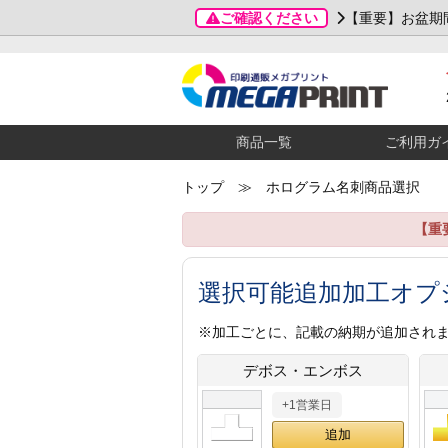
ご確認ください
【重要】お盆期
商品一覧
ご利用ガ
トップ
≫ ホログラム名刺商品選択
【重
選択可能追加加工オプ
※加工ごとに、記載の納期が追加され
デボス・エンボス
+1営業日