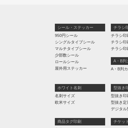
シール・ステッカー
チラシ
950円シール
チラシ印
シングルタイプシール
チラシ印
マルチタイプシール
チラシ印
少部数シール
A・B
ロールシール
屋外用ステッカー
A・B判
ホワイト名刺
型抜き
名刺サイズ
型抜き印
欧米サイズ
型抜き定
デジタル
商品タグ印刷
チケッ