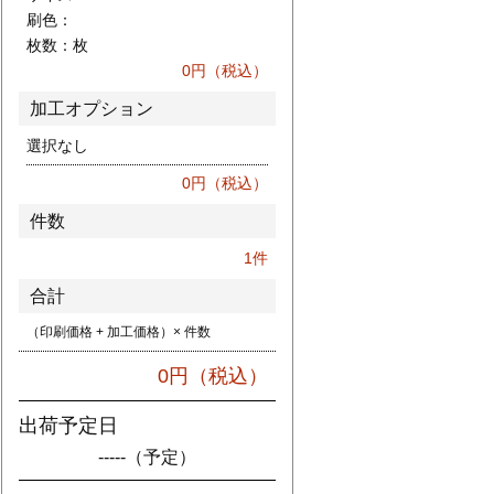
刷色：
枚数：
枚
0
円（税込）
加工オプション
選択なし
0
円（税込）
件数
1
件
合計
（印刷価格 + 加工価格）× 件数
0
円（税込）
出荷予定日
-----
（予定）