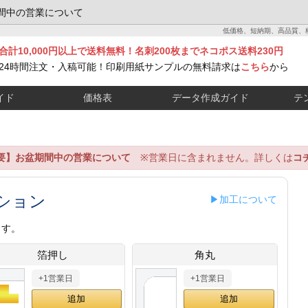
間中の営業について
低価格、短納期、高品質、
合計10,000円以上で送料無料！名刺200枚までネコポス送料230円
24時間注文・入稿可能！印刷用紙サンプルの無料請求は
こちら
から
イド
価格表
データ作成ガイド
テ
要】お盆期間中の営業について
※営業日に含まれません。詳しくは
コ
ション
▶加工について
ます。
箔押し
角丸
+1営業日
+1営業日