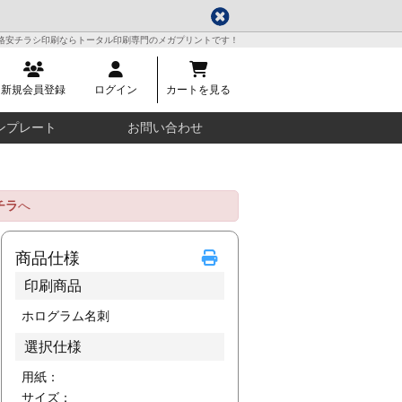
格安チラシ印刷ならトータル印刷専門のメガプリントです！
新規会員登録
ログイン
カートを見る
ンプレート
お問い合わせ
チラ
へ
商品仕様
印刷商品
ホログラム名刺
選択仕様
用紙：
サイズ：