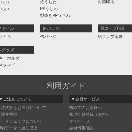
（小）
紙うちわ
封筒印刷
（大）
PPうちわ
型抜きPPうちわ
ファイル
缶バッジ
紙コップ印刷
ァイル
缶バッジ
紙コップ印刷
ルグッズ
キーホルダー
スタンド
利用ガイド
▼ご注文について
▼会員サービス
ご注文からお届けについて
初めてのお客様へ
ご注文手順
新規会員登録（無料）
データチェックについて
マイページ
印刷データの差し替え
会員情報確認