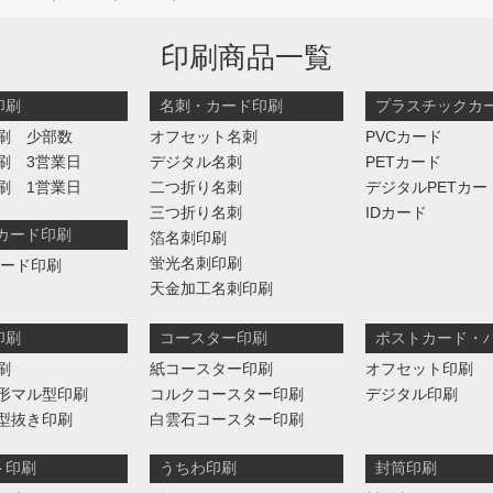
印刷商品一覧
印刷
名刺・カード印刷
プラスチックカ
刷 少部数
オフセット名刺
PVCカード
刷 3営業日
デジタル名刺
PETカード
刷 1営業日
二つ折り名刺
デジタルPETカー
三つ折り名刺
IDカード
判カード印刷
箔名刺印刷
蛍光名刺印刷
カード印刷
天金加工名刺印刷
印刷
コースター印刷
ポストカード・
刷
紙コースター印刷
オフセット印刷
形マル型印刷
コルクコースター印刷
デジタル印刷
型抜き印刷
白雲石コースター印刷
ト印刷
うちわ印刷
封筒印刷