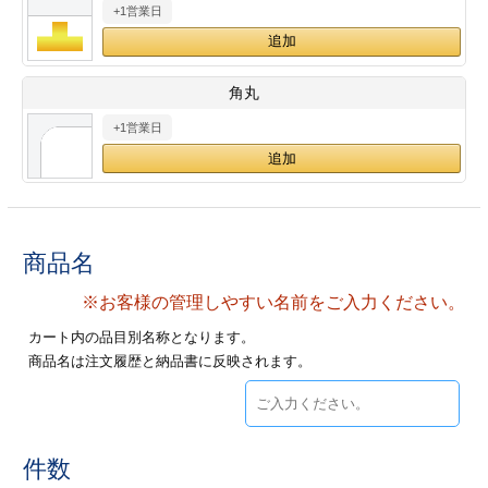
+1営業日
28
29
30
カード印刷
定形マル型
印刷
ス
・・・休業日
角丸
+1営業日
グ印刷
げ印刷
ト印刷
印刷
刷
工名刺印刷
商品名
トフォルダー
ト印刷
※お客様の管理しやすい名前をご入力ください。
カート内の品目別名称となります。
ーファイル印刷
ラムカード印刷
商品名は注文履歴と納品書に反映されます。
ファイル印刷
印刷
わ印刷
判カード印刷
件数