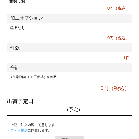
枚数：
枚
カー印刷
0
円（税込）
加工オプション
選択なし
0
円（税込）
件数
1
件
合計
（印刷価格 + 加工価格）× 件数
0
円（税込）
出荷予定日
-----
（予定）
・上記ご注文内容に同意します。
・
ご利用規約
に同意します。