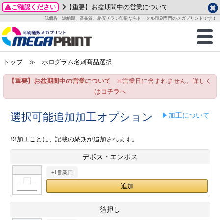
ご確認ください
【重要】お盆期間中の営業について
データ作成ガイド
ご利用ガイド
テンプレート
商品一覧
低価格、短納期、高品質、格安チラシ印刷ならトータル印刷専門のメガプリントです！
2026年 8月
ルグッズ
のお客様へ
印刷
作成前に
カード印刷
せ一覧
月
火
水
木
金
土
トップ
≫ ホログラム名刺商品選択
・ステッカー
ついて
判カード印刷
別ガイド
り名刺印刷
合わせ
1
3
4
5
6
7
8
【重要】お盆期間中の営業について
※営業日に含まれません。詳しく
刷物
について
カード印刷
ガイド
り名刺印刷
る質問FAQ
10
11
12
13
14
15
は
コチラ
へ
17
18
19
20
21
22
チックカード印刷
い方法
チックカード名刺
trator 加工指示ガイド
チックカード
もり
選択可能追加加工オプション
▶加工について
24
25
26
27
28
29
31
営業ツール印刷
法/送料について
ラムカード
カード印刷
ンプル請求
※加工ごとに、記載の納期が追加されます。
2026年 9月
デボス・エンボス
ティ・販促グッズ
ト印刷
印刷
月
火
水
木
金
土
+1営業日
1
2
3
4
5
ス＆盛り上げ印刷
定型マル型印刷
グ印刷
7
8
9
10
11
12
14
15
16
17
18
19
サイズ
ター印刷
ト印刷
箔押し
21
22
23
24
25
26