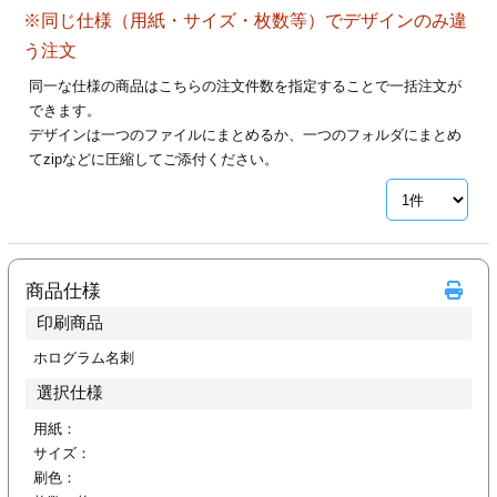
ジ
トフォルダー
※同じ仕様（用紙・サイズ・枚数等）でデザインのみ違
う注文
ーファイル印刷
同一な仕様の商品はこちらの注文件数を指定することで一括注文が
できます。
プ印刷
ファイル印刷
デザインは一つのファイルにまとめるか、一つのフォルダにまとめ
てzipなどに圧縮してご添付ください。
スリーブ印刷
刷
ス加工
商品仕様
げ印刷
ジ
印刷商品
ホログラム名刺
選択仕様
プ印刷
用紙：
スリーブ
サイズ：
刷色：