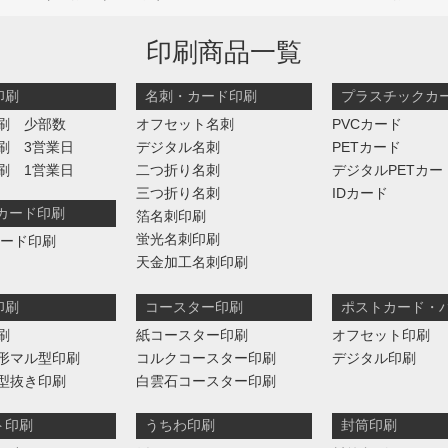
印刷商品一覧
印刷
名刺・カード印刷
プラスチックカ
刷 少部数
オフセット名刺
PVCカード
刷 3営業日
デジタル名刺
PETカード
刷 1営業日
二つ折り名刺
デジタルPETカー
三つ折り名刺
IDカード
判カード印刷
箔名刺印刷
蛍光名刺印刷
カード印刷
天金加工名刺印刷
印刷
コースター印刷
ポストカード・
刷
紙コースター印刷
オフセット印刷
形マル型印刷
コルクコースター印刷
デジタル印刷
型抜き印刷
白雲石コースター印刷
ト印刷
うちわ印刷
封筒印刷