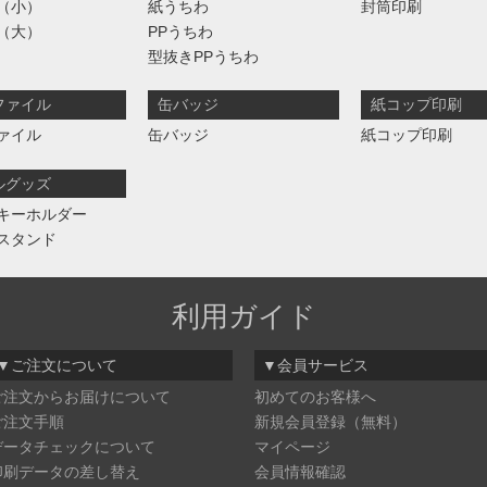
（小）
紙うちわ
封筒印刷
（大）
PPうちわ
型抜きPPうちわ
ファイル
缶バッジ
紙コップ印刷
ァイル
缶バッジ
紙コップ印刷
ルグッズ
キーホルダー
スタンド
利用ガイド
▼ご注文について
▼会員サービス
ご注文からお届けについて
初めてのお客様へ
ご注文手順
新規会員登録（無料）
データチェックについて
マイページ
印刷データの差し替え
会員情報確認