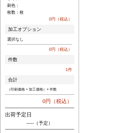
刷色：
枚数：
枚
0
円（税込）
加工オプション
選択なし
0
円（税込）
件数
1
件
合計
（印刷価格 + 加工価格）× 件数
0
円（税込）
出荷予定日
-----
（予定）