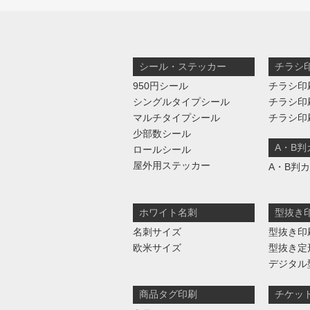
シール・ステッカー
チラシ
950円シール
チラシ印
シングルタイプシール
チラシ印
マルチタイプシール
チラシ印
少部数シール
A・B
ロールシール
屋外用ステッカー
A・B判
ホワイト名刺
型抜き
名刺サイズ
型抜き印
欧米サイズ
型抜き定
デジタル
商品タグ印刷
チケッ