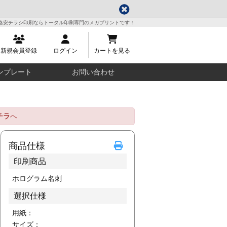
格安チラシ印刷ならトータル印刷専門のメガプリントです！
新規会員登録
ログイン
カートを見る
ンプレート
お問い合わせ
チラ
へ
商品仕様
印刷商品
ホログラム名刺
選択仕様
用紙：
サイズ：