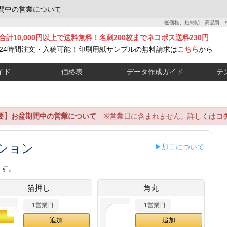
間中の営業について
低価格、短納期、高品質、
合計10,000円以上で送料無料！名刺200枚までネコポス送料230円
24時間注文・入稿可能！印刷用紙サンプルの無料請求は
こちら
から
イド
価格表
データ作成ガイド
テ
要】お盆期間中の営業について
※営業日に含まれません。詳しくは
コ
ション
▶加工について
ます。
箔押し
角丸
+1営業日
+1営業日