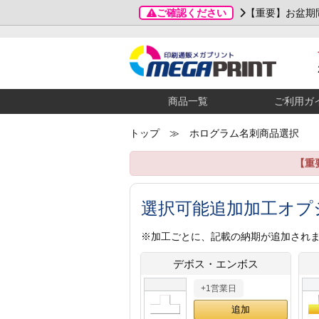
ご確認ください
【重要】お盆期
商品一覧
ご利用ガ
トップ
≫ ホログラム名刺商品選択
【重
選択可能追加加工オプ
※加工ごとに、記載の納期が追加され
デボス・エンボス
+1営業日