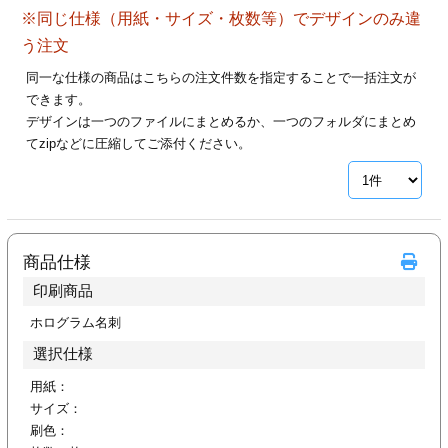
ジ
トフォルダー
※同じ仕様（用紙・サイズ・枚数等）でデザインのみ違
う注文
ーファイル印刷
同一な仕様の商品はこちらの注文件数を指定することで一括注文が
できます。
プ印刷
ファイル印刷
デザインは一つのファイルにまとめるか、一つのフォルダにまとめ
てzipなどに圧縮してご添付ください。
スリーブ印刷
刷
ス加工
商品仕様
げ印刷
ジ
印刷商品
ホログラム名刺
選択仕様
プ印刷
用紙：
スリーブ
サイズ：
刷色：