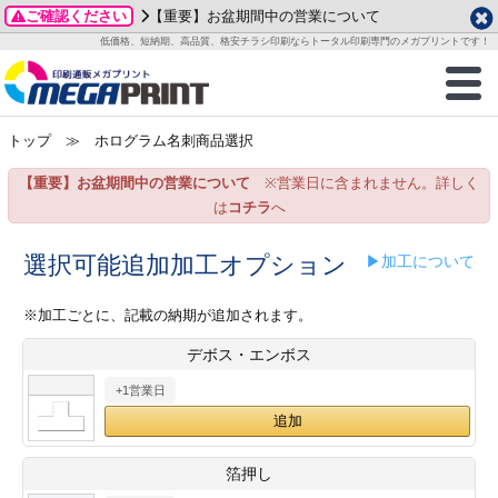
ご確認ください
【重要】お盆期間中の営業について
データ作成ガイド
ご利用ガイド
テンプレート
商品一覧
低価格、短納期、高品質、格安チラシ印刷ならトータル印刷専門のメガプリントです！
2026年 8月
ルグッズ
のお客様へ
印刷
作成前に
カード印刷
せ一覧
月
火
水
木
金
土
トップ
≫ ホログラム名刺商品選択
・ステッカー
ついて
判カード印刷
別ガイド
り名刺印刷
合わせ
1
3
4
5
6
7
8
【重要】お盆期間中の営業について
※営業日に含まれません。詳しく
刷物
について
カード印刷
ガイド
り名刺印刷
る質問FAQ
10
11
12
13
14
15
は
コチラ
へ
17
18
19
20
21
22
チックカード印刷
い方法
チックカード名刺
trator 加工指示ガイド
チックカード
もり
選択可能追加加工オプション
▶加工について
24
25
26
27
28
29
31
営業ツール印刷
法/送料について
ラムカード
カード印刷
ンプル請求
※加工ごとに、記載の納期が追加されます。
2026年 9月
デボス・エンボス
ティ・販促グッズ
ト印刷
印刷
月
火
水
木
金
土
+1営業日
1
2
3
4
5
ス＆盛り上げ印刷
定型マル型印刷
グ印刷
7
8
9
10
11
12
14
15
16
17
18
19
サイズ
ター印刷
ト印刷
箔押し
21
22
23
24
25
26