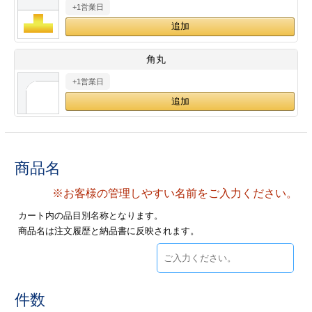
+1営業日
28
29
30
カード印刷
定形マル型
印刷
ス
・・・休業日
角丸
+1営業日
グ印刷
げ印刷
ト印刷
印刷
刷
工名刺印刷
商品名
トフォルダー
ト印刷
※お客様の管理しやすい名前をご入力ください。
カート内の品目別名称となります。
ーファイル印刷
ラムカード印刷
商品名は注文履歴と納品書に反映されます。
ファイル印刷
印刷
わ印刷
判カード印刷
件数