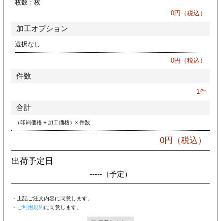
枚数：
枚
カー印刷
0
円（税込）
加工オプション
選択なし
0
円（税込）
件数
1
件
合計
（印刷価格 + 加工価格）× 件数
0
円（税込）
出荷予定日
-----
（予定）
・上記ご注文内容に同意します。
・
ご利用規約
に同意します。