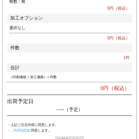
枚数：
枚
カー印刷
0
円（税込）
加工オプション
選択なし
0
円（税込）
件数
1
件
合計
（印刷価格 + 加工価格）× 件数
0
円（税込）
出荷予定日
-----
（予定）
・上記ご注文内容に同意します。
・
ご利用規約
に同意します。