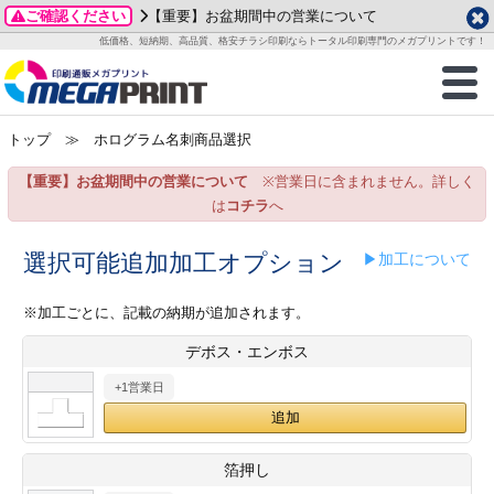
ご確認ください
【重要】お盆期間中の営業について
データ作成ガイド
ご利用ガイド
テンプレート
商品一覧
低価格、短納期、高品質、格安チラシ印刷ならトータル印刷専門のメガプリントです！
2026年 8月
ルグッズ
のお客様へ
印刷
作成前に
カード印刷
せ一覧
月
火
水
木
金
土
トップ
≫ ホログラム名刺商品選択
・ステッカー
ついて
判カード印刷
別ガイド
り名刺印刷
合わせ
1
3
4
5
6
7
8
【重要】お盆期間中の営業について
※営業日に含まれません。詳しく
刷物
について
カード印刷
ガイド
り名刺印刷
る質問FAQ
10
11
12
13
14
15
は
コチラ
へ
17
18
19
20
21
22
チックカード印刷
い方法
チックカード名刺
trator 加工指示ガイド
チックカード
もり
選択可能追加加工オプション
▶加工について
24
25
26
27
28
29
31
営業ツール印刷
法/送料について
ラムカード
カード印刷
ンプル請求
※加工ごとに、記載の納期が追加されます。
2026年 9月
デボス・エンボス
ティ・販促グッズ
ト印刷
印刷
月
火
水
木
金
土
+1営業日
1
2
3
4
5
ス＆盛り上げ印刷
定型マル型印刷
グ印刷
7
8
9
10
11
12
14
15
16
17
18
19
サイズ
ター印刷
ト印刷
箔押し
21
22
23
24
25
26