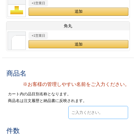
+1営業日
28
29
30
カード印刷
定形マル型
印刷
ス
・・・休業日
角丸
+1営業日
グ印刷
げ印刷
ト印刷
印刷
刷
工名刺印刷
商品名
トフォルダー
ト印刷
※お客様の管理しやすい名前をご入力ください。
カート内の品目別名称となります。
ーファイル印刷
ラムカード印刷
商品名は注文履歴と納品書に反映されます。
ファイル印刷
印刷
わ印刷
判カード印刷
件数