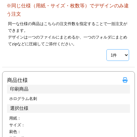
ジ
トフォルダー
※同じ仕様（用紙・サイズ・枚数等）でデザインのみ違
う注文
ーファイル印刷
同一な仕様の商品はこちらの注文件数を指定することで一括注文が
できます。
プ印刷
ファイル印刷
デザインは一つのファイルにまとめるか、一つのフォルダにまとめ
てzipなどに圧縮してご添付ください。
スリーブ印刷
刷
ス加工
商品仕様
げ印刷
ジ
印刷商品
ホログラム名刺
選択仕様
プ印刷
用紙：
スリーブ
サイズ：
刷色：