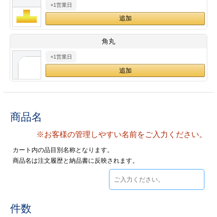
+1営業日
28
29
30
カード印刷
定形マル型
印刷
ス
・・・休業日
角丸
+1営業日
グ印刷
げ印刷
ト印刷
印刷
刷
工名刺印刷
商品名
トフォルダー
ト印刷
※お客様の管理しやすい名前をご入力ください。
カート内の品目別名称となります。
ーファイル印刷
ラムカード印刷
商品名は注文履歴と納品書に反映されます。
ファイル印刷
印刷
わ印刷
判カード印刷
件数