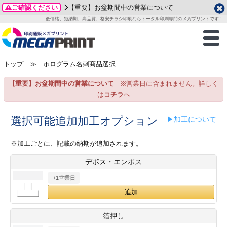
ご確認ください
【重要】お盆期間中の営業について
データ作成ガイド
ご利用ガイド
テンプレート
商品一覧
低価格、短納期、高品質、格安チラシ印刷ならトータル印刷専門のメガプリントです！
2026年 8月
ルグッズ
のお客様へ
印刷
作成前に
カード印刷
せ一覧
月
火
水
木
金
土
トップ
≫ ホログラム名刺商品選択
・ステッカー
ついて
判カード印刷
別ガイド
り名刺印刷
合わせ
1
3
4
5
6
7
8
【重要】お盆期間中の営業について
※営業日に含まれません。詳しく
刷物
について
カード印刷
ガイド
り名刺印刷
る質問FAQ
10
11
12
13
14
15
は
コチラ
へ
17
18
19
20
21
22
チックカード印刷
い方法
チックカード名刺
trator 加工指示ガイド
チックカード
もり
選択可能追加加工オプション
▶加工について
24
25
26
27
28
29
31
営業ツール印刷
法/送料について
ラムカード
カード印刷
ンプル請求
※加工ごとに、記載の納期が追加されます。
2026年 9月
デボス・エンボス
ティ・販促グッズ
ト印刷
印刷
月
火
水
木
金
土
+1営業日
1
2
3
4
5
ス＆盛り上げ印刷
定型マル型印刷
グ印刷
7
8
9
10
11
12
14
15
16
17
18
19
サイズ
ター印刷
ト印刷
箔押し
21
22
23
24
25
26