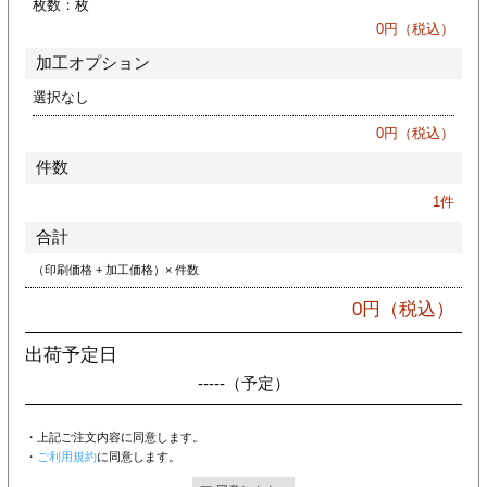
枚数：
枚
カー印刷
0
円（税込）
加工オプション
選択なし
0
円（税込）
件数
1
件
合計
（印刷価格 + 加工価格）× 件数
0
円（税込）
出荷予定日
-----
（予定）
・上記ご注文内容に同意します。
・
ご利用規約
に同意します。