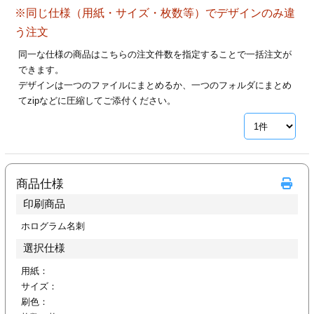
ジ
トフォルダー
※同じ仕様（用紙・サイズ・枚数等）でデザインのみ違
う注文
ーファイル印刷
同一な仕様の商品はこちらの注文件数を指定することで一括注文が
できます。
プ印刷
ファイル印刷
デザインは一つのファイルにまとめるか、一つのフォルダにまとめ
てzipなどに圧縮してご添付ください。
スリーブ印刷
刷
ス加工
商品仕様
げ印刷
ジ
印刷商品
ホログラム名刺
選択仕様
プ印刷
用紙：
スリーブ
サイズ：
刷色：