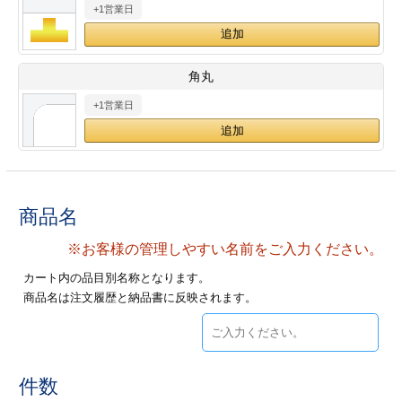
+1営業日
28
29
30
カード印刷
定形マル型
印刷
ス
・・・休業日
角丸
+1営業日
グ印刷
げ印刷
ト印刷
印刷
刷
工名刺印刷
商品名
トフォルダー
ト印刷
※お客様の管理しやすい名前をご入力ください。
カート内の品目別名称となります。
ーファイル印刷
ラムカード印刷
商品名は注文履歴と納品書に反映されます。
ファイル印刷
印刷
わ印刷
判カード印刷
件数