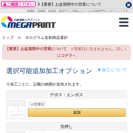
ご確認ください
【重要】お盆期間中の営業について
データ作成ガイド
ご利用ガイド
テンプレート
商品一覧
低価格、短納期、高品質、格安チラシ印刷ならトータル印刷専門のメガプリントです！
2026年 8月
ルグッズ
のお客様へ
印刷
作成前に
カード印刷
せ一覧
月
火
水
木
金
土
トップ
≫ ホログラム名刺商品選択
・ステッカー
ついて
判カード印刷
別ガイド
り名刺印刷
合わせ
1
3
4
5
6
7
8
【重要】お盆期間中の営業について
※営業日に含まれません。詳しく
刷物
について
カード印刷
ガイド
り名刺印刷
る質問FAQ
10
11
12
13
14
15
は
コチラ
へ
17
18
19
20
21
22
チックカード印刷
い方法
チックカード名刺
trator 加工指示ガイド
チックカード
もり
選択可能追加加工オプション
▶加工について
24
25
26
27
28
29
31
営業ツール印刷
法/送料について
ラムカード
カード印刷
ンプル請求
※加工ごとに、記載の納期が追加されます。
2026年 9月
デボス・エンボス
ティ・販促グッズ
ト印刷
印刷
月
火
水
木
金
土
+1営業日
1
2
3
4
5
ス＆盛り上げ印刷
定型マル型印刷
グ印刷
7
8
9
10
11
12
14
15
16
17
18
19
サイズ
ター印刷
ト印刷
箔押し
21
22
23
24
25
26