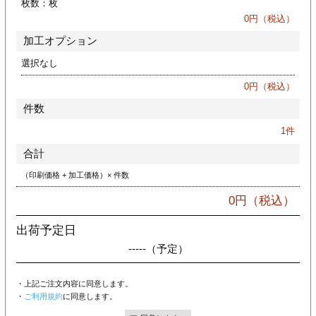
枚数：
枚
カー印刷
0
円（税込）
加工オプション
選択なし
0
円（税込）
件数
1
件
合計
（印刷価格 + 加工価格）× 件数
0
円（税込）
出荷予定日
-----
（予定）
・上記ご注文内容に同意します。
・
ご利用規約
に同意します。