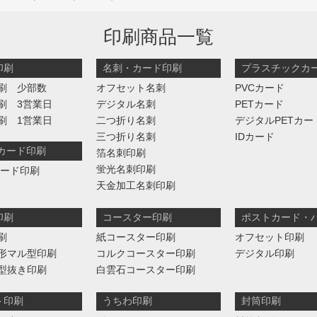
印刷商品一覧
印刷
名刺・カード印刷
プラスチックカ
刷 少部数
オフセット名刺
PVCカード
刷 3営業日
デジタル名刺
PETカード
刷 1営業日
二つ折り名刺
デジタルPETカー
三つ折り名刺
IDカード
判カード印刷
箔名刺印刷
蛍光名刺印刷
カード印刷
天金加工名刺印刷
印刷
コースター印刷
ポストカード・
刷
紙コースター印刷
オフセット印刷
形マル型印刷
コルクコースター印刷
デジタル印刷
型抜き印刷
白雲石コースター印刷
ト印刷
うちわ印刷
封筒印刷