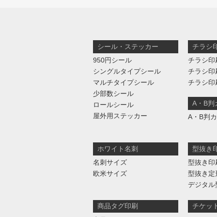
シール・ステッカー
チラシ
950円シール
チラシ印
シングルタイプシール
チラシ印
マルチタイプシール
チラシ印
少部数シール
A・B
ロールシール
屋外用ステッカー
A・B判
ホワイト名刺
型抜き
名刺サイズ
型抜き印
欧米サイズ
型抜き定
デジタル
商品タグ印刷
チケッ