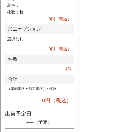
刷色：
枚数：
枚
0
円（税込）
加工オプション
選択なし
0
円（税込）
件数
1
件
合計
（印刷価格 + 加工価格）× 件数
0
円（税込）
出荷予定日
-----
（予定）