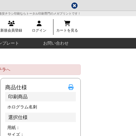
格安チラシ印刷ならトータル印刷専門のメガプリントです！
新規会員登録
ログイン
カートを見る
ンプレート
お問い合わせ
チラ
へ
商品仕様
印刷商品
ホログラム名刺
選択仕様
用紙：
サイズ：