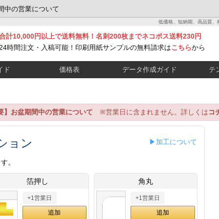
間中の営業について
低価格、短納期、高品質、
合計10,000円以上で送料無料！名刺200枚までネコポス送料230円
24時間注文・入稿可能！印刷用紙サンプルの無料請求は
こちら
から
イド
価格表
データ作成ガイド
テ
要】お盆期間中の営業について
※営業日に含まれません。詳しくは
コ
ション
▶加工について
ます。
箔押し
角丸
+1営業日
+1営業日