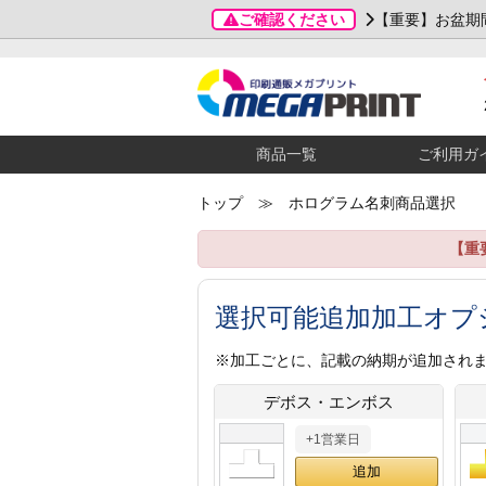
ご確認ください
【重要】お盆期
商品一覧
ご利用ガ
トップ
≫ ホログラム名刺商品選択
【重
選択可能追加加工オプ
※加工ごとに、記載の納期が追加され
デボス・エンボス
+1営業日