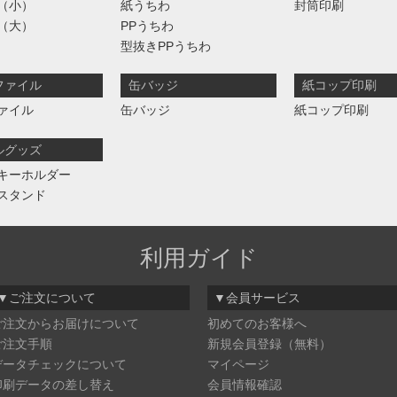
（小）
紙うちわ
封筒印刷
（大）
PPうちわ
型抜きPPうちわ
ファイル
缶バッジ
紙コップ印刷
ァイル
缶バッジ
紙コップ印刷
ルグッズ
キーホルダー
スタンド
利用ガイド
▼ご注文について
▼会員サービス
ご注文からお届けについて
初めてのお客様へ
ご注文手順
新規会員登録（無料）
データチェックについて
マイページ
印刷データの差し替え
会員情報確認