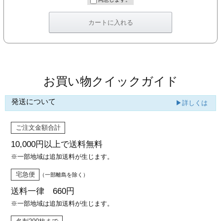
カー印刷
お買い物クイックガイド
発送について
▶詳しくは
ご注文金額合計
10,000円以上で
送料無料
※一部地域は追加送料が生じます。
宅急便
（一部離島を除く）
送料一律 660円
※一部地域は追加送料が生じます。