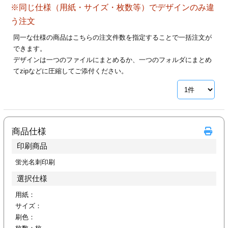
※同じ仕様（用紙・サイズ・枚数等）でデザインのみ違
28
29
30
カード印刷
定形マル型
う注文
印刷
ス
・・・休業日
同一な仕様の商品はこちらの注文件数を指定することで一括注文が
できます。
デザインは一つのファイルにまとめるか、一つのフォルダにまとめ
グ印刷
げ印刷
てzipなどに圧縮してご添付ください。
ト印刷
印刷
刷
工名刺印刷
商品仕様
トフォルダー
ト印刷
印刷商品
ーファイル印刷
ラムカード印刷
蛍光名刺印刷
選択仕様
ファイル印刷
印刷
用紙：
サイズ：
わ印刷
判カード印刷
刷色：