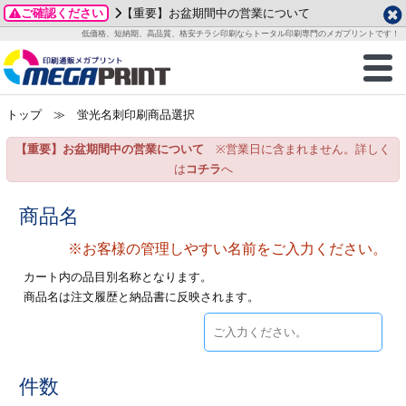
ご確認ください
【重要】お盆期間中の営業について
データ作成ガイド
ご利用ガイド
テンプレート
商品一覧
低価格、短納期、高品質、格安チラシ印刷ならトータル印刷専門のメガプリントです！
2026年 8月
ルグッズ
のお客様へ
印刷
作成前に
カード印刷
せ一覧
月
火
水
木
金
土
トップ
≫ 蛍光名刺印刷商品選択
・ステッカー
ついて
判カード印刷
別ガイド
り名刺印刷
合わせ
1
3
4
5
6
7
8
【重要】お盆期間中の営業について
※営業日に含まれません。詳しく
刷物
について
カード印刷
ガイド
り名刺印刷
る質問FAQ
10
11
12
13
14
15
は
コチラ
へ
17
18
19
20
21
22
チックカード印刷
い方法
チックカード名刺
trator 加工指示ガイド
チックカード
もり
商品名
24
25
26
27
28
29
31
※お客様の管理しやすい名前をご入力ください。
営業ツール印刷
法/送料について
ラムカード
カード印刷
ンプル請求
2026年 9月
カート内の品目別名称となります。
ティ・販促グッズ
ト印刷
印刷
商品名は注文履歴と納品書に反映されます。
月
火
水
木
金
土
1
2
3
4
5
ス＆盛り上げ印刷
定型マル型印刷
グ印刷
7
8
9
10
11
12
14
15
16
17
18
19
サイズ
ター印刷
ト印刷
件数
21
22
23
24
25
26