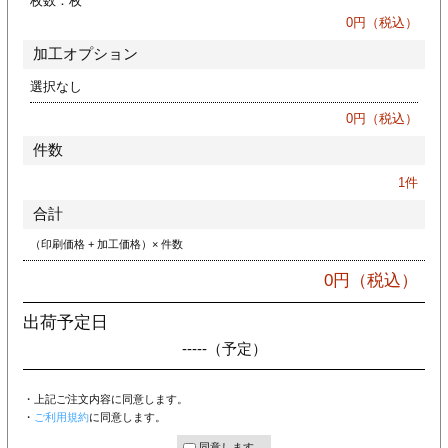
枚数：
枚
ジ
トフォルダー
0
円（税込）
加工オプション
ーファイル印刷
選択なし
プ印刷
ファイル印刷
0
円（税込）
件数
スリーブ印刷
刷
1
件
ス加工
合計
（印刷価格 + 加工価格）× 件数
げ印刷
ジ
0
円（税込）
出荷予定日
-----
（予定）
プ印刷
・上記ご注文内容に同意します。
スリーブ
・
ご利用規約
に同意します。
同意します。