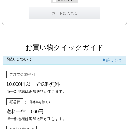
カー印刷
お買い物クイックガイド
発送について
▶詳しくは
ご注文金額合計
10,000円以上で
送料無料
※一部地域は追加送料が生じます。
宅急便
（一部離島を除く）
送料一律 660円
※一部地域は追加送料が生じます。