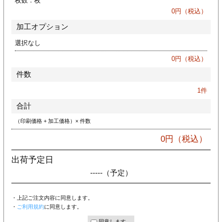
枚数：
枚
ジ
トフォルダー
0
円（税込）
加工オプション
ーファイル印刷
選択なし
プ印刷
ファイル印刷
0
円（税込）
件数
スリーブ印刷
刷
1
件
ス加工
合計
（印刷価格 + 加工価格）× 件数
げ印刷
ジ
0
円（税込）
出荷予定日
-----
（予定）
プ印刷
・上記ご注文内容に同意します。
スリーブ
・
ご利用規約
に同意します。
同意します。