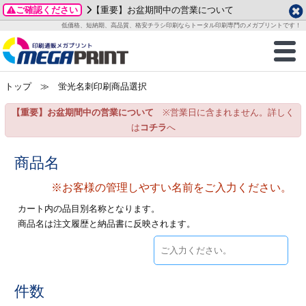
ご確認ください
【重要】お盆期間中の営業について
データ作成ガイド
ご利用ガイド
テンプレート
商品一覧
低価格、短納期、高品質、格安チラシ印刷ならトータル印刷専門のメガプリントです！
2026年 8月
ルグッズ
のお客様へ
印刷
作成前に
カード印刷
せ一覧
月
火
水
木
金
土
トップ
≫ 蛍光名刺印刷商品選択
・ステッカー
ついて
判カード印刷
別ガイド
り名刺印刷
合わせ
1
3
4
5
6
7
8
【重要】お盆期間中の営業について
※営業日に含まれません。詳しく
刷物
について
カード印刷
ガイド
り名刺印刷
る質問FAQ
10
11
12
13
14
15
は
コチラ
へ
17
18
19
20
21
22
チックカード印刷
い方法
チックカード名刺
trator 加工指示ガイド
チックカード
もり
商品名
24
25
26
27
28
29
31
※お客様の管理しやすい名前をご入力ください。
営業ツール印刷
法/送料について
ラムカード
カード印刷
ンプル請求
2026年 9月
カート内の品目別名称となります。
ティ・販促グッズ
ト印刷
印刷
商品名は注文履歴と納品書に反映されます。
月
火
水
木
金
土
1
2
3
4
5
ス＆盛り上げ印刷
定型マル型印刷
グ印刷
7
8
9
10
11
12
14
15
16
17
18
19
サイズ
ター印刷
ト印刷
件数
21
22
23
24
25
26