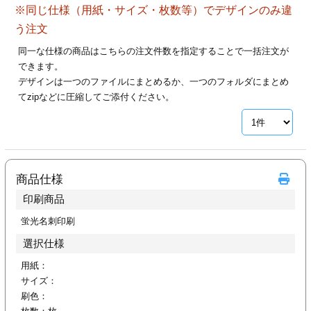
※同じ仕様（用紙・サイズ・枚数等）でデザインのみ違
28
29
30
カード印刷
定形マル型
う注文
印刷
ス
・・・休業日
同一な仕様の商品はこちらの注文件数を指定することで一括注文が
できます。
デザインは一つのファイルにまとめるか、一つのフォルダにまとめ
グ印刷
げ印刷
てzipなどに圧縮してご添付ください。
ト印刷
印刷
刷
工名刺印刷
商品仕様
トフォルダー
ト印刷
印刷商品
ーファイル印刷
ラムカード印刷
蛍光名刺印刷
選択仕様
ファイル印刷
印刷
用紙：
サイズ：
わ印刷
判カード印刷
刷色：