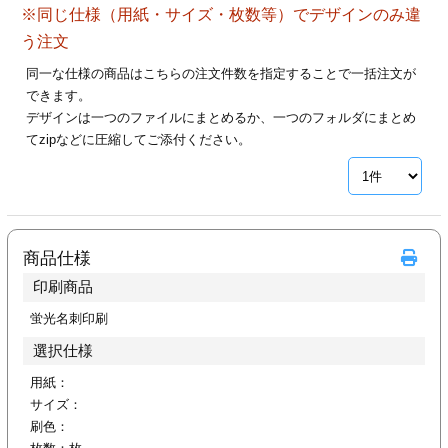
※同じ仕様（用紙・サイズ・枚数等）でデザインのみ違
28
29
30
カード印刷
定形マル型
う注文
印刷
ス
・・・休業日
同一な仕様の商品はこちらの注文件数を指定することで一括注文が
できます。
デザインは一つのファイルにまとめるか、一つのフォルダにまとめ
グ印刷
げ印刷
てzipなどに圧縮してご添付ください。
ト印刷
印刷
刷
工名刺印刷
商品仕様
トフォルダー
ト印刷
印刷商品
ーファイル印刷
ラムカード印刷
蛍光名刺印刷
選択仕様
ファイル印刷
印刷
用紙：
サイズ：
わ印刷
判カード印刷
刷色：