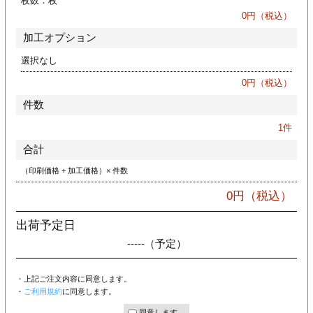
枚数：
枚
ジ
トフォルダー
0
円（税込）
加工オプション
ーファイル印刷
選択なし
プ印刷
ファイル印刷
0
円（税込）
件数
スリーブ印刷
刷
1
件
ス加工
合計
（印刷価格 + 加工価格）× 件数
げ印刷
ジ
0
円（税込）
出荷予定日
-----
（予定）
プ印刷
・上記ご注文内容に同意します。
スリーブ
・
ご利用規約
に同意します。
同意します。