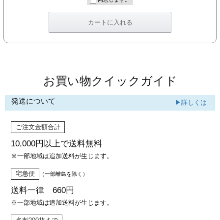
カー印刷
お買い物クイックガイド
発送について
▶詳しくは
ご注文金額合計
10,000円以上で
送料無料
※一部地域は追加送料が生じます。
宅急便
（一部離島を除く）
送料一律 660円
※一部地域は追加送料が生じます。