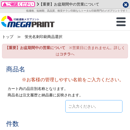
ご確認ください
【重要】お盆期間中の営業について
データ作成ガイド
ご利用ガイド
テンプレート
商品一覧
低価格、短納期、高品質、格安チラシ印刷ならトータル印刷専門のメガプリントです！
2026年 8月
ルグッズ
のお客様へ
印刷
作成前に
カード印刷
せ一覧
月
火
水
木
金
土
トップ
≫ 蛍光名刺印刷商品選択
・ステッカー
ついて
判カード印刷
別ガイド
り名刺印刷
合わせ
1
3
4
5
6
7
8
【重要】お盆期間中の営業について
※営業日に含まれません。詳しく
刷物
について
カード印刷
ガイド
り名刺印刷
る質問FAQ
10
11
12
13
14
15
は
コチラ
へ
17
18
19
20
21
22
チックカード印刷
い方法
チックカード名刺
trator 加工指示ガイド
チックカード
もり
商品名
24
25
26
27
28
29
31
※お客様の管理しやすい名前をご入力ください。
営業ツール印刷
法/送料について
ラムカード
カード印刷
ンプル請求
2026年 9月
カート内の品目別名称となります。
ティ・販促グッズ
ト印刷
印刷
商品名は注文履歴と納品書に反映されます。
月
火
水
木
金
土
1
2
3
4
5
ス＆盛り上げ印刷
定型マル型印刷
グ印刷
7
8
9
10
11
12
14
15
16
17
18
19
サイズ
ター印刷
ト印刷
件数
21
22
23
24
25
26