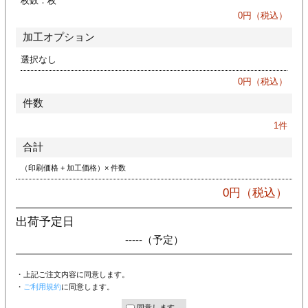
枚数：
枚
ジ
トフォルダー
0
円（税込）
加工オプション
ーファイル印刷
選択なし
プ印刷
ファイル印刷
0
円（税込）
件数
スリーブ印刷
刷
1
件
ス加工
合計
（印刷価格 + 加工価格）× 件数
げ印刷
ジ
0
円（税込）
出荷予定日
-----
（予定）
プ印刷
・上記ご注文内容に同意します。
スリーブ
・
ご利用規約
に同意します。
同意します。