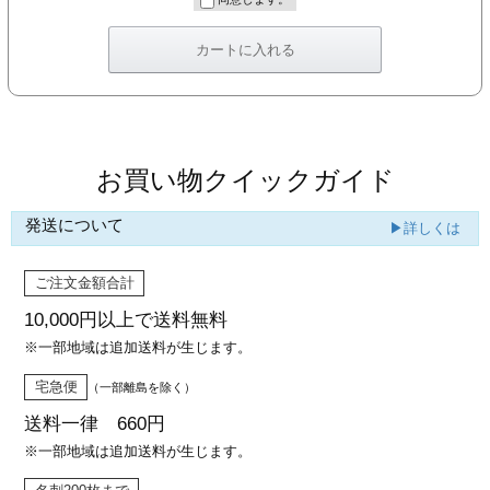
カー印刷
お買い物クイックガイド
発送について
▶詳しくは
ご注文金額合計
10,000円以上で
送料無料
※一部地域は追加送料が生じます。
宅急便
（一部離島を除く）
送料一律 660円
※一部地域は追加送料が生じます。