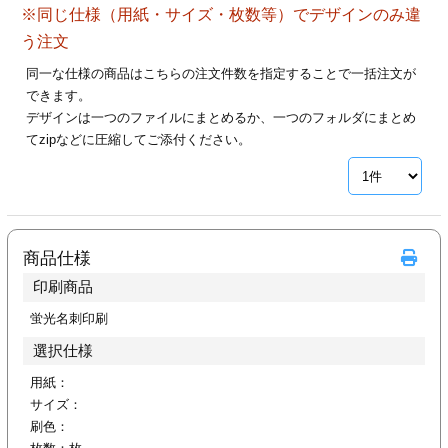
※同じ仕様（用紙・サイズ・枚数等）でデザインのみ違
28
29
30
カード印刷
定形マル型
う注文
印刷
ス
・・・休業日
同一な仕様の商品はこちらの注文件数を指定することで一括注文が
できます。
デザインは一つのファイルにまとめるか、一つのフォルダにまとめ
グ印刷
げ印刷
てzipなどに圧縮してご添付ください。
ト印刷
印刷
刷
工名刺印刷
商品仕様
トフォルダー
ト印刷
印刷商品
ーファイル印刷
ラムカード印刷
蛍光名刺印刷
選択仕様
ファイル印刷
印刷
用紙：
サイズ：
わ印刷
判カード印刷
刷色：