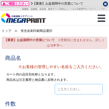
ご確認ください
【重要】お盆期間中の営業について
データ作成ガイド
ご利用ガイド
テンプレート
商品一覧
低価格、短納期、高品質、格安チラシ印刷ならトータル印刷専門のメガプリントです！
2026年 8月
ルグッズ
のお客様へ
印刷
作成前に
カード印刷
せ一覧
月
火
水
木
金
土
トップ
≫ 蛍光名刺印刷商品選択
・ステッカー
ついて
判カード印刷
別ガイド
り名刺印刷
合わせ
1
3
4
5
6
7
8
【重要】お盆期間中の営業について
※営業日に含まれません。詳しく
刷物
について
カード印刷
ガイド
り名刺印刷
る質問FAQ
10
11
12
13
14
15
は
コチラ
へ
17
18
19
20
21
22
チックカード印刷
い方法
チックカード名刺
trator 加工指示ガイド
チックカード
もり
商品名
24
25
26
27
28
29
31
※お客様の管理しやすい名前をご入力ください。
営業ツール印刷
法/送料について
ラムカード
カード印刷
ンプル請求
2026年 9月
カート内の品目別名称となります。
ティ・販促グッズ
ト印刷
印刷
商品名は注文履歴と納品書に反映されます。
月
火
水
木
金
土
1
2
3
4
5
ス＆盛り上げ印刷
定型マル型印刷
グ印刷
7
8
9
10
11
12
14
15
16
17
18
19
サイズ
ター印刷
ト印刷
件数
21
22
23
24
25
26