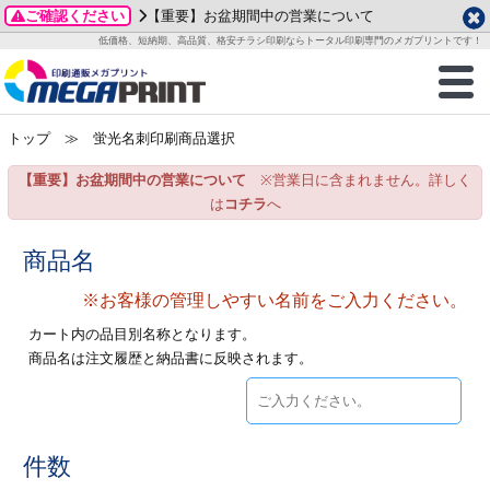
ご確認ください
【重要】お盆期間中の営業について
データ作成ガイド
ご利用ガイド
テンプレート
商品一覧
低価格、短納期、高品質、格安チラシ印刷ならトータル印刷専門のメガプリントです！
2026年 8月
ルグッズ
のお客様へ
印刷
作成前に
カード印刷
せ一覧
月
火
水
木
金
土
トップ
≫ 蛍光名刺印刷商品選択
・ステッカー
ついて
判カード印刷
別ガイド
り名刺印刷
合わせ
1
3
4
5
6
7
8
【重要】お盆期間中の営業について
※営業日に含まれません。詳しく
刷物
について
カード印刷
ガイド
り名刺印刷
る質問FAQ
10
11
12
13
14
15
は
コチラ
へ
17
18
19
20
21
22
チックカード印刷
い方法
チックカード名刺
trator 加工指示ガイド
チックカード
もり
商品名
24
25
26
27
28
29
31
※お客様の管理しやすい名前をご入力ください。
営業ツール印刷
法/送料について
ラムカード
カード印刷
ンプル請求
2026年 9月
カート内の品目別名称となります。
ティ・販促グッズ
ト印刷
印刷
商品名は注文履歴と納品書に反映されます。
月
火
水
木
金
土
1
2
3
4
5
ス＆盛り上げ印刷
定型マル型印刷
グ印刷
7
8
9
10
11
12
14
15
16
17
18
19
サイズ
ター印刷
ト印刷
件数
21
22
23
24
25
26