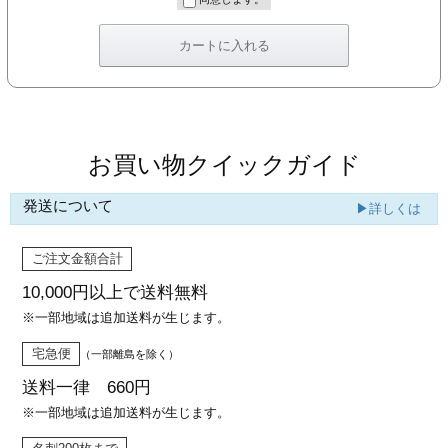
カー印刷
お買い物クイックガイド
発送について
▶詳しくは
ご注文金額合計
10,000円以上で
送料無料
※一部地域は追加送料が生じます。
宅急便
（一部離島を除く）
送料一律 660円
※一部地域は追加送料が生じます。