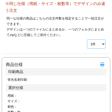
※同じ仕様（用紙・サイズ・枚数等）でデザインのみ違
28
29
30
カード印刷
定形マル型
う注文
印刷
ス
・・・休業日
同一な仕様の商品はこちらの注文件数を指定することで一括注文が
できます。
デザインは一つのファイルにまとめるか、一つのフォルダにまとめ
グ印刷
げ印刷
てzipなどに圧縮してご添付ください。
ト印刷
印刷
刷
工名刺印刷
商品仕様
トフォルダー
ト印刷
印刷商品
ーファイル印刷
ラムカード印刷
蛍光名刺印刷
選択仕様
ファイル印刷
印刷
用紙：
サイズ：
わ印刷
判カード印刷
刷色：