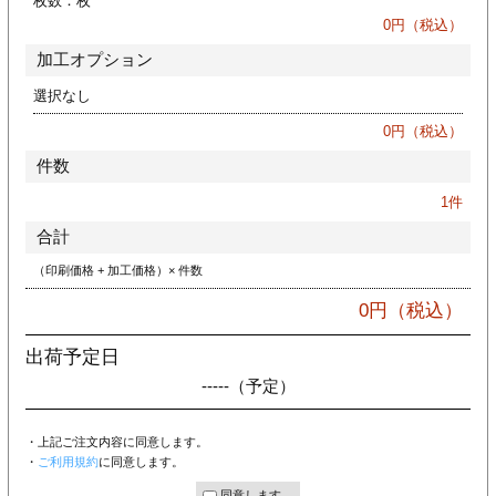
枚数：
枚
ジ
トフォルダー
0
円（税込）
加工オプション
ーファイル印刷
選択なし
プ印刷
ファイル印刷
0
円（税込）
件数
スリーブ印刷
刷
1
件
ス加工
合計
（印刷価格 + 加工価格）× 件数
げ印刷
ジ
0
円（税込）
出荷予定日
-----
（予定）
プ印刷
・上記ご注文内容に同意します。
スリーブ
・
ご利用規約
に同意します。
同意します。