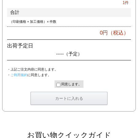
1
件
合計
（印刷価格 + 加工価格）× 件数
0
円（税込）
出荷予定日
-----
（予定）
・上記ご注文内容に同意します。
・
ご利用規約
に同意します。
同意します。
お買い物クイックガイド