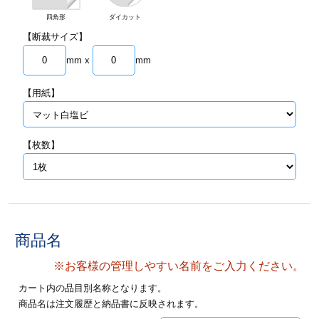
ジ
トフォルダー
四角形
ダイカット
【断裁サイズ】
ーファイル印刷
mm x
mm
プ印刷
ファイル印刷
【用紙】
スリーブ印刷
刷
【枚数】
ス加工
げ印刷
ジ
商品名
プ印刷
※お客様の管理しやすい名前をご入力ください。
カート内の品目別名称となります。
スリーブ
商品名は注文履歴と納品書に反映されます。