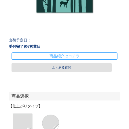
28
29
30
カード印刷
定形マル型
印刷
ス
・・・休業日
グ印刷
げ印刷
出荷予定日：
受付完了後
6
営業日
ト印刷
印刷
商品紹介はコチラ
刷
工名刺印刷
よくある質問
トフォルダー
ト印刷
ーファイル印刷
ラムカード印刷
商品選択
ファイル印刷
印刷
【仕上がりタイプ】
わ印刷
判カード印刷