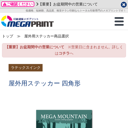
ご確認ください
【重要】お盆期間中の営業について
データ作成ガイド
ご利用ガイド
テンプレート
商品一覧
低価格、短納期、高品質、格安チラシ印刷ならトータル印刷専門のメガプリントです！
2026年 8月
ルグッズ
のお客様へ
印刷
作成前に
カード印刷
せ一覧
月
火
水
木
金
土
トップ
≫ 屋外用ステッカー商品選択
・ステッカー
ついて
判カード印刷
別ガイド
り名刺印刷
合わせ
1
3
4
5
6
7
8
【重要】お盆期間中の営業について
※営業日に含まれません。詳しく
刷物
について
カード印刷
ガイド
り名刺印刷
る質問FAQ
10
11
12
13
14
15
は
コチラ
へ
17
18
19
20
21
22
チックカード印刷
い方法
チックカード名刺
trator 加工指示ガイド
チックカード
もり
ラテックスインク
24
25
26
27
28
29
31
営業ツール印刷
法/送料について
ラムカード
カード印刷
ンプル請求
屋外用ステッカー 四角形
2026年 9月
ティ・販促グッズ
ト印刷
印刷
月
火
水
木
金
土
1
2
3
4
5
ス＆盛り上げ印刷
定型マル型印刷
グ印刷
7
8
9
10
11
12
14
15
16
17
18
19
サイズ
ター印刷
ト印刷
21
22
23
24
25
26