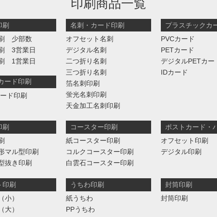
印刷商品一覧
印刷
名刺・カード印刷
プラスチックカ
刷 少部数
オフセット名刺
PVCカード
刷 3営業日
デジタル名刺
PETカード
刷 1営業日
二つ折り名刺
デジタルPETカー
三つ折り名刺
IDカード
判カード印刷
箔名刺印刷
蛍光名刺印刷
カード印刷
天金加工名刺印刷
印刷
コースター印刷
ポストカード・
刷
紙コースター印刷
オフセット印刷
形マル型印刷
コルクコースター印刷
デジタル印刷
型抜き印刷
白雲石コースター印刷
ト印刷
うちわ印刷
封筒印刷
（小）
紙うちわ
封筒印刷
（大）
PPうちわ