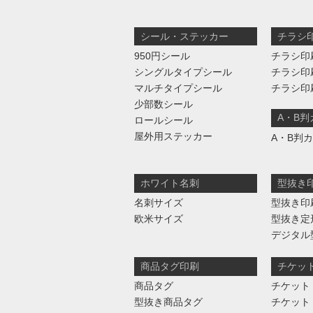
シール・ステッカー
チラシ
950円シール
チラシ印
シングルタイプシール
チラシ印
マルチタイプシール
チラシ印
少部数シール
A・B
ロールシール
屋外用ステッカー
A・B判
ホワイト名刺
型抜き
名刺サイズ
型抜き印
欧米サイズ
型抜き定
デジタル
商品タグ印刷
チケッ
商品タグ
チケット
型抜き商品タグ
チケット