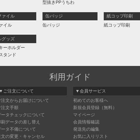
型抜きPPうちわ
ファイル
缶バッジ
紙コップ印刷
ァイル
缶バッジ
紙コップ印刷
ルグッズ
キーホルダー
スタンド
利用ガイド
▼ご注文について
▼会員サービス
ご注文からお届けについて
初めてのお客様へ
ご注文手順
新規会員登録（無料）
データチェックについて
マイページ
印刷データの差し替え
会員情報確認
データ不備について
発送先の編集
注文の変更・キャンセル
お気に入りリスト