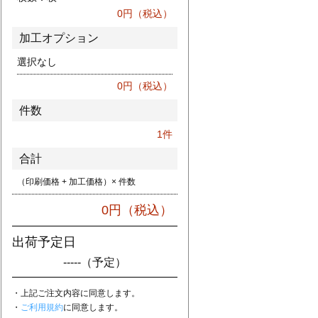
0
円（税込）
加工オプション
選択なし
0
円（税込）
件数
1
件
合計
（印刷価格 + 加工価格）× 件数
0
円（税込）
出荷予定日
-----
（予定）
・上記ご注文内容に同意します。
・
ご利用規約
に同意します。