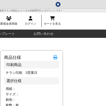
格安チラシ印刷ならトータル印刷専門のメガプリントです！
新規会員登録
ログイン
カートを見る
ンプレート
お問い合わせ
商品仕様
印刷商品
チラシ印刷 3営業日
選択仕様
用紙：
サイズ：
刷色：
枚数：
枚