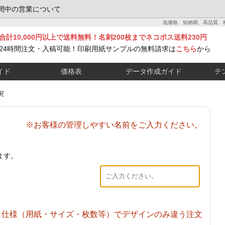
間中の営業について
低価格、短納期、高品質、
合計10,000円以上で送料無料！名刺200枚までネコポス送料230円
24時間注文・入稿可能！印刷用紙サンプルの無料請求は
こちら
から
イド
価格表
データ作成ガイド
テ
択
※お客様の管理しやすい名前をご入力ください。
ます。
じ仕様（用紙・サイズ・枚数等）でデザインのみ違う注文