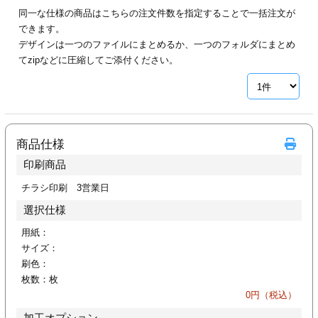
28
29
30
同一な仕様の商品はこちらの注文件数を指定することで一括注文が
カード印刷
定形マル型
できます。
デザインは一つのファイルにまとめるか、一つのフォルダにまとめ
印刷
ス
・・・休業日
てzipなどに圧縮してご添付ください。
グ印刷
げ印刷
ト印刷
印刷
商品仕様
刷
工名刺印刷
印刷商品
チラシ印刷 3営業日
トフォルダー
ト印刷
選択仕様
ーファイル印刷
ラムカード印刷
用紙：
サイズ：
ファイル印刷
印刷
刷色：
枚数：
枚
わ印刷
判カード印刷
0
円（税込）
加工オプション