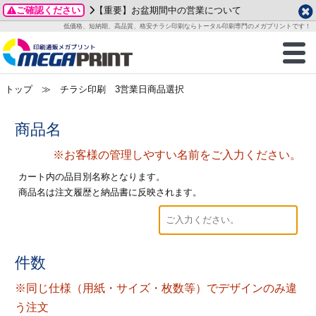
ご確認ください
【重要】お盆期間中の営業について
データ作成ガイド
ご利用ガイド
テンプレート
商品一覧
低価格、短納期、高品質、格安チラシ印刷ならトータル印刷専門のメガプリントです！
2026年 8月
ルグッズ
のお客様へ
印刷
作成前に
カード印刷
せ一覧
月
火
水
木
金
土
トップ
≫ チラシ印刷 3営業日商品選択
・ステッカー
ついて
判カード印刷
別ガイド
り名刺印刷
合わせ
1
3
4
5
6
7
8
刷物
について
カード印刷
ガイド
り名刺印刷
る質問FAQ
商品名
10
11
12
13
14
15
17
18
19
20
21
22
※お客様の管理しやすい名前をご入力ください。
チックカード印刷
い方法
チックカード名刺
trator 加工指示ガイド
チックカード
もり
24
25
26
27
28
29
カート内の品目別名称となります。
31
商品名は注文履歴と納品書に反映されます。
営業ツール印刷
法/送料について
ラムカード
カード印刷
ンプル請求
2026年 9月
ティ・販促グッズ
ト印刷
印刷
月
火
水
木
金
土
1
2
3
4
5
件数
ス＆盛り上げ印刷
定型マル型印刷
グ印刷
7
8
9
10
11
12
※同じ仕様（用紙・サイズ・枚数等）でデザインのみ違
14
15
16
17
18
19
サイズ
ター印刷
ト印刷
う注文
21
22
23
24
25
26