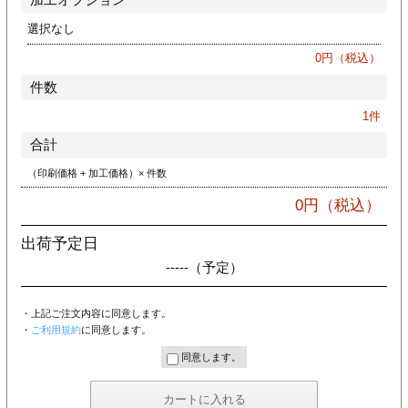
ジ
トフォルダー
選択なし
0
円（税込）
ーファイル印刷
件数
プ印刷
ファイル印刷
1
件
合計
スリーブ印刷
刷
（印刷価格 + 加工価格）× 件数
ス加工
0
円（税込）
げ印刷
ジ
出荷予定日
-----
（予定）
・上記ご注文内容に同意します。
プ印刷
・
ご利用規約
に同意します。
同意します。
スリーブ