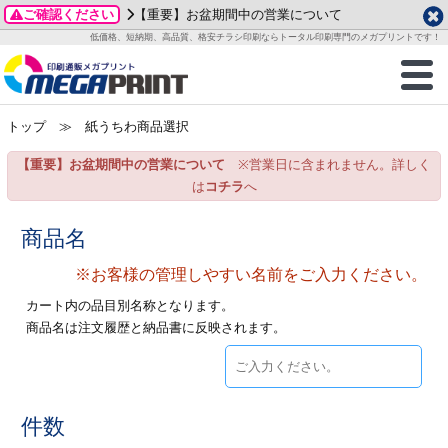
ご確認ください
【重要】お盆期間中の営業について
データ作成ガイド
ご利用ガイド
テンプレート
商品一覧
低価格、短納期、高品質、格安チラシ印刷ならトータル印刷専門のメガプリントです！
2026年 8月
ルグッズ
のお客様へ
印刷
作成前に
カード印刷
せ一覧
月
火
水
木
金
土
トップ
≫ 紙うちわ商品選択
・ステッカー
ついて
判カード印刷
別ガイド
り名刺印刷
合わせ
1
3
4
5
6
7
8
【重要】お盆期間中の営業について
※営業日に含まれません。詳しく
刷物
について
カード印刷
ガイド
り名刺印刷
る質問FAQ
10
11
12
13
14
15
は
コチラ
へ
17
18
19
20
21
22
チックカード印刷
い方法
チックカード名刺
trator 加工指示ガイド
チックカード
もり
商品名
24
25
26
27
28
29
31
※お客様の管理しやすい名前をご入力ください。
営業ツール印刷
法/送料について
ラムカード
カード印刷
ンプル請求
2026年 9月
カート内の品目別名称となります。
ティ・販促グッズ
ト印刷
印刷
商品名は注文履歴と納品書に反映されます。
月
火
水
木
金
土
1
2
3
4
5
ス＆盛り上げ印刷
定型マル型印刷
グ印刷
7
8
9
10
11
12
14
15
16
17
18
19
サイズ
ター印刷
ト印刷
件数
21
22
23
24
25
26