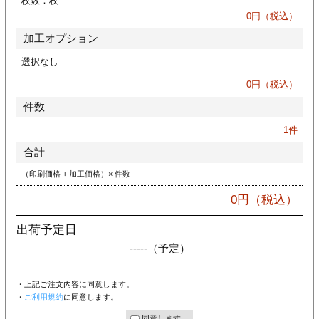
枚数：
枚
ジ
トフォルダー
0
円（税込）
加工オプション
ーファイル印刷
選択なし
プ印刷
ファイル印刷
0
円（税込）
件数
スリーブ印刷
刷
1
件
ス加工
合計
（印刷価格 + 加工価格）× 件数
げ印刷
ジ
0
円（税込）
出荷予定日
-----
（予定）
プ印刷
・上記ご注文内容に同意します。
スリーブ
・
ご利用規約
に同意します。
同意します。