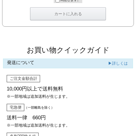
カー印刷
お買い物クイックガイド
発送について
▶詳しくは
ご注文金額合計
10,000円以上で
送料無料
※一部地域は追加送料が生じます。
宅急便
（一部離島を除く）
送料一律 660円
※一部地域は追加送料が生じます。