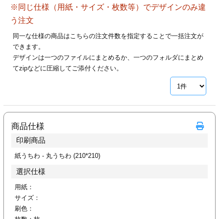
※同じ仕様（用紙・サイズ・枚数等）でデザインのみ違
28
29
30
カード印刷
定形マル型
う注文
印刷
ス
・・・休業日
同一な仕様の商品はこちらの注文件数を指定することで一括注文が
できます。
デザインは一つのファイルにまとめるか、一つのフォルダにまとめ
グ印刷
げ印刷
てzipなどに圧縮してご添付ください。
ト印刷
印刷
刷
工名刺印刷
商品仕様
トフォルダー
ト印刷
印刷商品
ーファイル印刷
ラムカード印刷
紙うちわ
- 丸うちわ (210*210)
選択仕様
ファイル印刷
印刷
用紙：
サイズ：
わ印刷
判カード印刷
刷色：