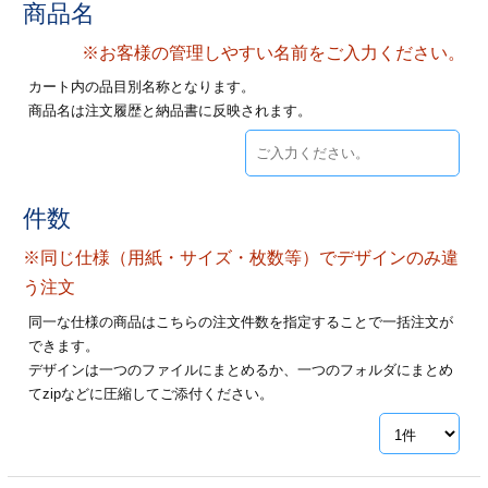
商品名
ジ
トフォルダー
※お客様の管理しやすい名前をご入力ください。
ーファイル印刷
カート内の品目別名称となります。
商品名は注文履歴と納品書に反映されます。
プ印刷
ファイル印刷
スリーブ印刷
刷
件数
ス加工
※同じ仕様（用紙・サイズ・枚数等）でデザインのみ違
げ印刷
ジ
う注文
同一な仕様の商品はこちらの注文件数を指定することで一括注文が
できます。
デザインは一つのファイルにまとめるか、一つのフォルダにまとめ
プ印刷
てzipなどに圧縮してご添付ください。
スリーブ