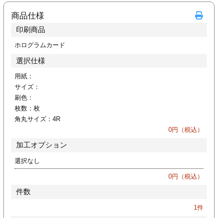
カー印刷
商品仕様
印刷商品
ホログラムカード
選択仕様
用紙：
サイズ：
刷色：
枚数：
枚
角丸サイズ：
4R
0
円（税込）
加工オプション
選択なし
0
円（税込）
件数
1
件