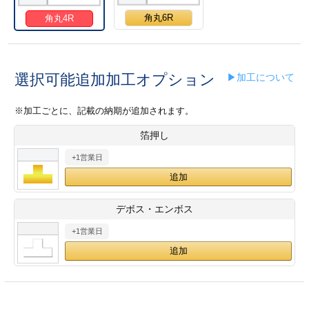
28
29
30
カード印刷
定形マル型
角丸6R
角丸4R
印刷
ス
・・・休業日
選択可能追加加工オプション
▶加工について
グ印刷
げ印刷
※加工ごとに、記載の納期が追加されます。
ト印刷
印刷
箔押し
刷
工名刺印刷
+1営業日
トフォルダー
ト印刷
デボス・エンボス
ーファイル印刷
ラムカード印刷
+1営業日
ファイル印刷
印刷
わ印刷
判カード印刷