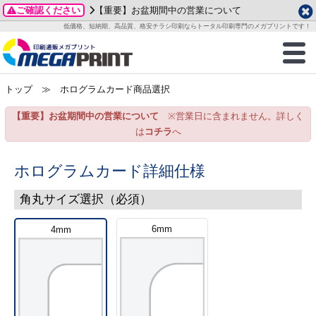
ご確認ください
【重要】お盆期間中の営業について
データ作成ガイド
ご利用ガイド
テンプレート
商品一覧
低価格、短納期、高品質、格安チラシ印刷ならトータル印刷専門のメガプリントです！
2026年 8月
ルグッズ
のお客様へ
印刷
作成前に
カード印刷
せ一覧
月
火
水
木
金
土
トップ
≫ ホログラムカード商品選択
・ステッカー
ついて
判カード印刷
別ガイド
り名刺印刷
合わせ
1
3
4
5
6
7
8
【重要】お盆期間中の営業について
※営業日に含まれません。詳しく
刷物
について
カード印刷
ガイド
り名刺印刷
る質問FAQ
10
11
12
13
14
15
は
コチラ
へ
17
18
19
20
21
22
チックカード印刷
い方法
チックカード名刺
trator 加工指示ガイド
チックカード
もり
24
25
26
27
28
29
ホログラムカード詳細仕様
31
営業ツール印刷
法/送料について
ラムカード
カード印刷
ンプル請求
角丸サイズ選択（必須）
2026年 9月
ティ・販促グッズ
ト印刷
印刷
6mm
4mm
月
火
水
木
金
土
1
2
3
4
5
ス＆盛り上げ印刷
定型マル型印刷
グ印刷
7
8
9
10
11
12
14
15
16
17
18
19
サイズ
ター印刷
ト印刷
21
22
23
24
25
26