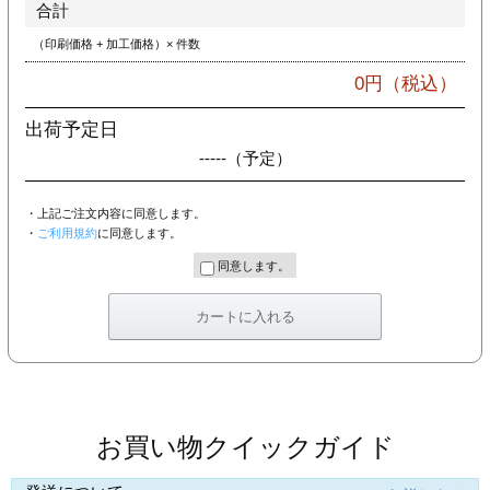
合計
（印刷価格 + 加工価格）× 件数
0
円（税込）
出荷予定日
-----
（予定）
・上記ご注文内容に同意します。
・
ご利用規約
に同意します。
同意します。
お買い物クイックガイド