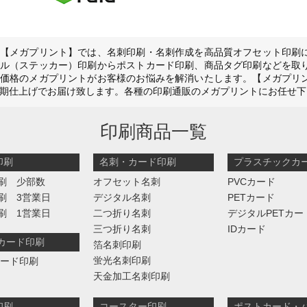
【メガプリント】では、名刺印刷・名刺作成を高品質オフセット印刷
ル（ステッカー）印刷からポストカード印刷、商品タグ印刷などを取
価格のメガプリントがお客様のお悩みを解消いたします。【メガプリ
期仕上げでお届け致します。各種の印刷通販のメガプリントにお任せ下
印刷商品一覧
印刷
名刺・カード印刷
プラスチックカ
刷 少部数
オフセット名刺
PVCカード
刷 3営業日
デジタル名刺
PETカード
刷 1営業日
二つ折り名刺
デジタルPETカー
三つ折り名刺
IDカード
判カード印刷
箔名刺印刷
蛍光名刺印刷
カード印刷
天金加工名刺印刷
印刷
コースター印刷
ポストカード・