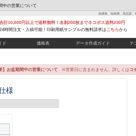
間中の営業について
低価格、短納期、高品質、
合計10,000円以上で送料無料！名刺200枚までネコポス送料230円
24時間注文・入稿可能！印刷用紙サンプルの無料請求は
こちら
から
イド
価格表
データ作成ガイド
テ
要】お盆期間中の営業について
※営業日に含まれません。詳しくは
コ
仕様