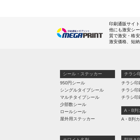
印刷通販サイト
他にも激安シー
質で激安・格安
激安価格、短納
シール・ステッカー
チラシ
950円シール
チラシ印
シングルタイプシール
チラシ印
マルチタイプシール
チラシ印
少部数シール
A・B
ロールシール
屋外用ステッカー
A・B判
ホワイト名刺
型抜き