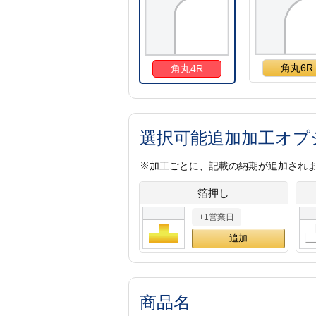
角丸6R
角丸4R
選択可能追加加工オプ
※加工ごとに、記載の納期が追加され
箔押し
+1営業日
商品名