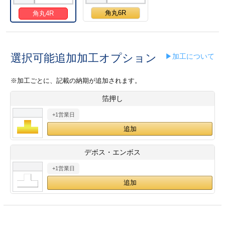
28
29
30
カード印刷
定形マル型
角丸6R
角丸4R
印刷
ス
・・・休業日
選択可能追加加工オプション
▶加工について
グ印刷
げ印刷
※加工ごとに、記載の納期が追加されます。
ト印刷
印刷
箔押し
刷
工名刺印刷
+1営業日
トフォルダー
ト印刷
デボス・エンボス
ーファイル印刷
ラムカード印刷
+1営業日
ファイル印刷
印刷
わ印刷
判カード印刷