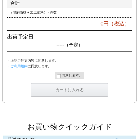
合計
（印刷価格 + 加工価格）× 件数
0
円（税込）
出荷予定日
-----
（予定）
・上記ご注文内容に同意します。
・
ご利用規約
に同意します。
同意します。
お買い物クイックガイド