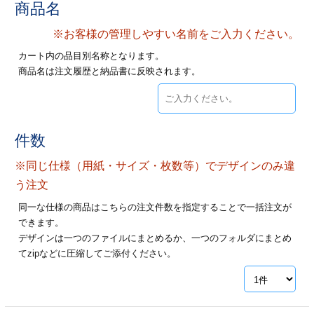
商品名
ジ
トフォルダー
※お客様の管理しやすい名前をご入力ください。
ーファイル印刷
カート内の品目別名称となります。
商品名は注文履歴と納品書に反映されます。
プ印刷
ファイル印刷
スリーブ印刷
刷
件数
ス加工
※同じ仕様（用紙・サイズ・枚数等）でデザインのみ違
げ印刷
ジ
う注文
同一な仕様の商品はこちらの注文件数を指定することで一括注文が
できます。
デザインは一つのファイルにまとめるか、一つのフォルダにまとめ
プ印刷
てzipなどに圧縮してご添付ください。
スリーブ