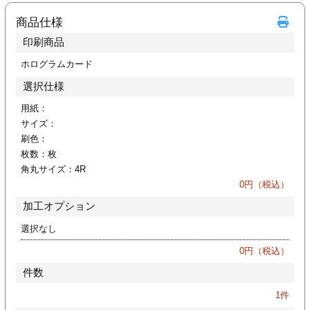
カー印刷
商品仕様
印刷商品
ホログラムカード
選択仕様
用紙：
サイズ：
刷色：
枚数：
枚
角丸サイズ：
4R
0
円（税込）
加工オプション
選択なし
0
円（税込）
件数
1
件