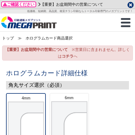
ご確認ください
【重要】お盆期間中の営業について
データ作成ガイド
ご利用ガイド
テンプレート
商品一覧
低価格、短納期、高品質、格安チラシ印刷ならトータル印刷専門のメガプリントです！
2026年 8月
ルグッズ
のお客様へ
印刷
作成前に
カード印刷
せ一覧
月
火
水
木
金
土
トップ
≫ ホログラムカード商品選択
・ステッカー
ついて
判カード印刷
別ガイド
り名刺印刷
合わせ
1
3
4
5
6
7
8
【重要】お盆期間中の営業について
※営業日に含まれません。詳しく
刷物
について
カード印刷
ガイド
り名刺印刷
る質問FAQ
10
11
12
13
14
15
は
コチラ
へ
17
18
19
20
21
22
チックカード印刷
い方法
チックカード名刺
trator 加工指示ガイド
チックカード
もり
24
25
26
27
28
29
ホログラムカード詳細仕様
31
営業ツール印刷
法/送料について
ラムカード
カード印刷
ンプル請求
角丸サイズ選択（必須）
2026年 9月
ティ・販促グッズ
ト印刷
印刷
6mm
4mm
月
火
水
木
金
土
1
2
3
4
5
ス＆盛り上げ印刷
定型マル型印刷
グ印刷
7
8
9
10
11
12
14
15
16
17
18
19
サイズ
ター印刷
ト印刷
21
22
23
24
25
26