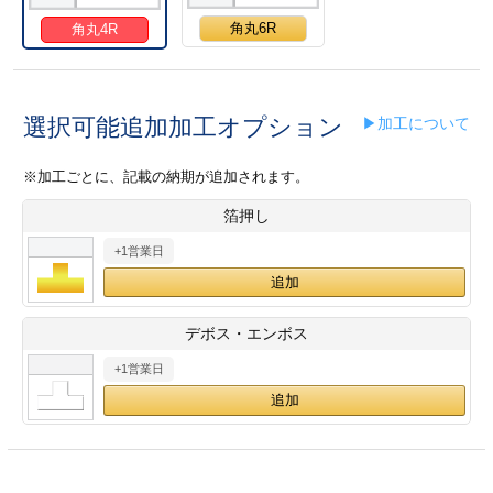
28
29
30
カード印刷
定形マル型
角丸6R
角丸4R
印刷
ス
・・・休業日
選択可能追加加工オプション
▶加工について
グ印刷
げ印刷
※加工ごとに、記載の納期が追加されます。
ト印刷
印刷
箔押し
刷
工名刺印刷
+1営業日
トフォルダー
ト印刷
デボス・エンボス
ーファイル印刷
ラムカード印刷
+1営業日
ファイル印刷
印刷
わ印刷
判カード印刷