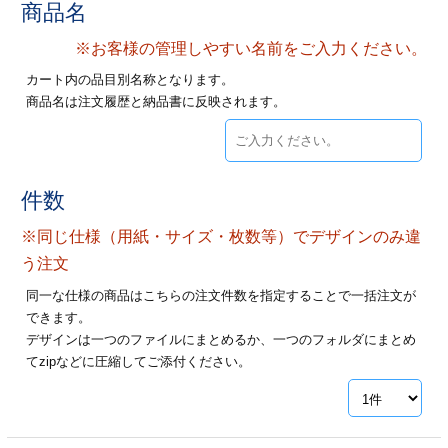
商品名
ジ
トフォルダー
※お客様の管理しやすい名前をご入力ください。
ーファイル印刷
カート内の品目別名称となります。
商品名は注文履歴と納品書に反映されます。
プ印刷
ファイル印刷
スリーブ印刷
刷
件数
ス加工
※同じ仕様（用紙・サイズ・枚数等）でデザインのみ違
げ印刷
ジ
う注文
同一な仕様の商品はこちらの注文件数を指定することで一括注文が
できます。
デザインは一つのファイルにまとめるか、一つのフォルダにまとめ
プ印刷
てzipなどに圧縮してご添付ください。
スリーブ