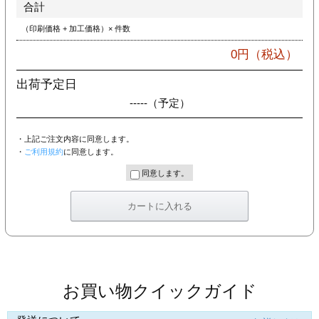
合計
（印刷価格 + 加工価格）× 件数
0
円（税込）
出荷予定日
-----
（予定）
・上記ご注文内容に同意します。
・
ご利用規約
に同意します。
同意します。
お買い物クイックガイド