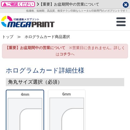
ご確認ください
【重要】お盆期間中の営業について
データ作成ガイド
ご利用ガイド
テンプレート
商品一覧
低価格、短納期、高品質、格安チラシ印刷ならトータル印刷専門のメガプリントです！
2026年 8月
ルグッズ
のお客様へ
印刷
作成前に
カード印刷
せ一覧
月
火
水
木
金
土
トップ
≫ ホログラムカード商品選択
・ステッカー
ついて
判カード印刷
別ガイド
り名刺印刷
合わせ
1
3
4
5
6
7
8
【重要】お盆期間中の営業について
※営業日に含まれません。詳しく
刷物
について
カード印刷
ガイド
り名刺印刷
る質問FAQ
10
11
12
13
14
15
は
コチラ
へ
17
18
19
20
21
22
チックカード印刷
い方法
チックカード名刺
trator 加工指示ガイド
チックカード
もり
24
25
26
27
28
29
ホログラムカード詳細仕様
31
営業ツール印刷
法/送料について
ラムカード
カード印刷
ンプル請求
角丸サイズ選択（必須）
2026年 9月
ティ・販促グッズ
ト印刷
印刷
6mm
4mm
月
火
水
木
金
土
1
2
3
4
5
ス＆盛り上げ印刷
定型マル型印刷
グ印刷
7
8
9
10
11
12
14
15
16
17
18
19
サイズ
ター印刷
ト印刷
21
22
23
24
25
26