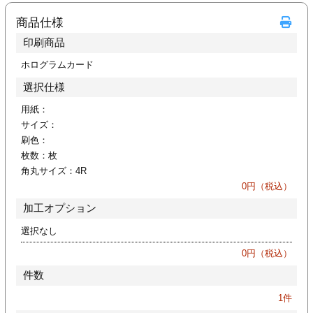
カー印刷
商品仕様
印刷商品
ホログラムカード
選択仕様
用紙：
サイズ：
刷色：
枚数：
枚
角丸サイズ：
4R
0
円（税込）
加工オプション
選択なし
0
円（税込）
件数
1
件