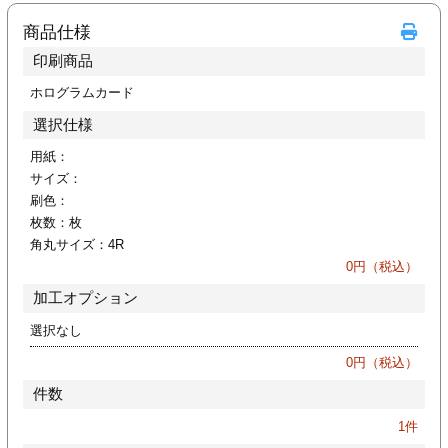
カー印刷
商品仕様
印刷商品
ホログラムカード
選択仕様
用紙：
サイズ：
刷色：
枚数：
枚
角丸サイズ：
4R
0
円（税込）
加工オプション
選択なし
0
円（税込）
件数
1
件