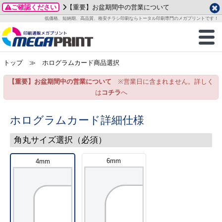
ご確認ください
【重要】お盆期間中の営業について
データ作成ガイド
ご利用ガイド
テンプレート
商品一覧
低価格、短納期、高品質、格安チラシ印刷ならトータル印刷専門のメガプリントです！
2026年 8月
ルグッズ
のお客様へ
印刷
作成前に
カード印刷
せ一覧
月
火
水
木
金
土
トップ
≫ ホログラムカード商品選択
・ステッカー
ついて
判カード印刷
別ガイド
り名刺印刷
合わせ
1
3
4
5
6
7
8
【重要】お盆期間中の営業について
※営業日に含まれません。詳しく
刷物
について
カード印刷
ガイド
り名刺印刷
る質問FAQ
10
11
12
13
14
15
は
コチラ
へ
17
18
19
20
21
22
チックカード印刷
い方法
チックカード名刺
trator 加工指示ガイド
チックカード
もり
24
25
26
27
28
29
ホログラムカード詳細仕様
31
営業ツール印刷
法/送料について
ラムカード
カード印刷
ンプル請求
角丸サイズ選択（必須）
2026年 9月
ティ・販促グッズ
ト印刷
印刷
6mm
4mm
月
火
水
木
金
土
1
2
3
4
5
ス＆盛り上げ印刷
定型マル型印刷
グ印刷
7
8
9
10
11
12
14
15
16
17
18
19
サイズ
ター印刷
ト印刷
21
22
23
24
25
26