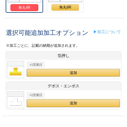
28
29
30
カード印刷
定形マル型
角丸6R
角丸4R
印刷
ス
・・・休業日
選択可能追加加工オプション
▶加工について
グ印刷
げ印刷
※加工ごとに、記載の納期が追加されます。
ト印刷
印刷
箔押し
刷
工名刺印刷
+1営業日
トフォルダー
ト印刷
デボス・エンボス
ーファイル印刷
ラムカード印刷
+1営業日
ファイル印刷
印刷
わ印刷
判カード印刷