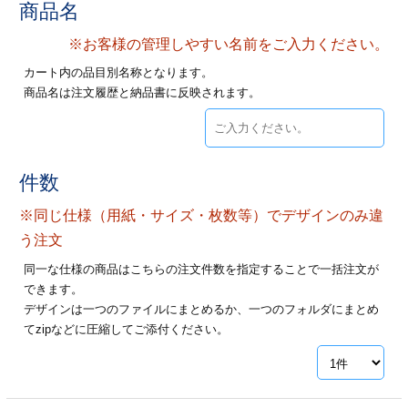
商品名
ジ
トフォルダー
※お客様の管理しやすい名前をご入力ください。
ーファイル印刷
カート内の品目別名称となります。
商品名は注文履歴と納品書に反映されます。
プ印刷
ファイル印刷
スリーブ印刷
刷
件数
ス加工
※同じ仕様（用紙・サイズ・枚数等）でデザインのみ違
げ印刷
ジ
う注文
同一な仕様の商品はこちらの注文件数を指定することで一括注文が
できます。
デザインは一つのファイルにまとめるか、一つのフォルダにまとめ
プ印刷
てzipなどに圧縮してご添付ください。
スリーブ