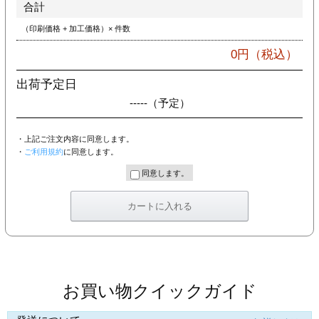
合計
（印刷価格 + 加工価格）× 件数
0
円（税込）
出荷予定日
-----
（予定）
・上記ご注文内容に同意します。
・
ご利用規約
に同意します。
同意します。
お買い物クイックガイド