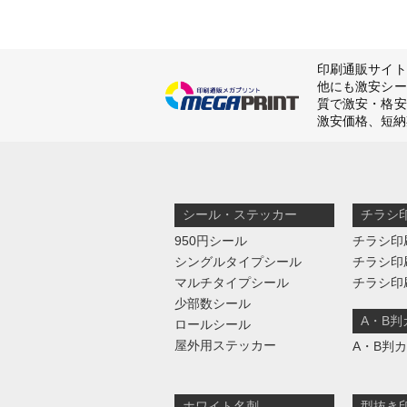
印刷通販サイト
他にも激安シー
質で激安・格安
激安価格、短納
シール・ステッカー
チラシ
950円シール
チラシ印
シングルタイプシール
チラシ印
マルチタイプシール
チラシ印
少部数シール
A・B
ロールシール
屋外用ステッカー
A・B判
ホワイト名刺
型抜き