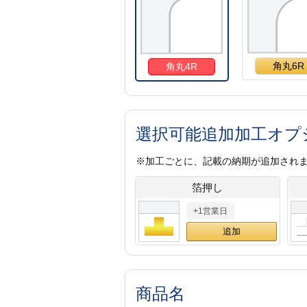
角丸6R
角丸4R
選択可能追加加工オプ
※加工ごとに、記載の納期が追加され
箔押し
+1営業日
商品名