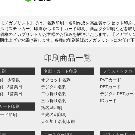
【メガプリント】では、名刺印刷・名刺作成を高品質オフセット印刷
ル（ステッカー）印刷からポストカード印刷、商品タグ印刷などを取
価格のメガプリントがお客様のお悩みを解消いたします。【メガプリ
期仕上げでお届け致します。各種の印刷通販のメガプリントにお任せ下
印刷商品一覧
印刷
名刺・カード印刷
プラスチックカ
刷 少部数
オフセット名刺
PVCカード
刷 3営業日
デジタル名刺
PETカード
刷 1営業日
二つ折り名刺
デジタルPETカー
三つ折り名刺
IDカード
判カード印刷
箔名刺印刷
蛍光名刺印刷
カード印刷
天金加工名刺印刷
印刷
コースター印刷
ポストカード・