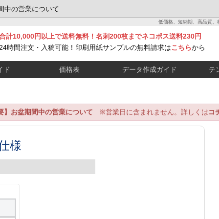
間中の営業について
低価格、短納期、高品質、
合計10,000円以上で送料無料！名刺200枚までネコポス送料230円
24時間注文・入稿可能！印刷用紙サンプルの無料請求は
こちら
から
イド
価格表
データ作成ガイド
テ
要】お盆期間中の営業について
※営業日に含まれません。詳しくは
コ
仕様