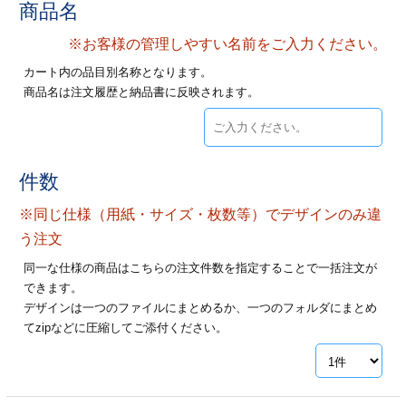
商品名
ジ
トフォルダー
※お客様の管理しやすい名前をご入力ください。
ーファイル印刷
カート内の品目別名称となります。
商品名は注文履歴と納品書に反映されます。
プ印刷
ファイル印刷
スリーブ印刷
刷
件数
ス加工
※同じ仕様（用紙・サイズ・枚数等）でデザインのみ違
げ印刷
ジ
う注文
同一な仕様の商品はこちらの注文件数を指定することで一括注文が
できます。
デザインは一つのファイルにまとめるか、一つのフォルダにまとめ
プ印刷
てzipなどに圧縮してご添付ください。
スリーブ