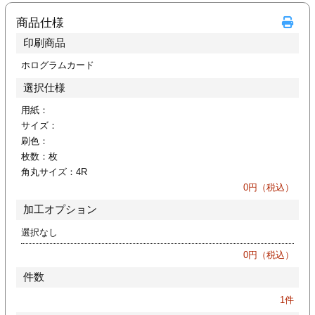
カー印刷
商品仕様
印刷商品
ホログラムカード
選択仕様
用紙：
サイズ：
刷色：
枚数：
枚
角丸サイズ：
4R
0
円（税込）
加工オプション
選択なし
0
円（税込）
件数
1
件