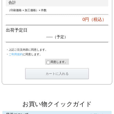
合計
（印刷価格 + 加工価格）× 件数
0
円（税込）
出荷予定日
-----
（予定）
・上記ご注文内容に同意します。
・
ご利用規約
に同意します。
同意します。
お買い物クイックガイド