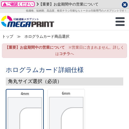
ご確認ください
【重要】お盆期間中の営業について
データ作成ガイド
ご利用ガイド
テンプレート
商品一覧
低価格、短納期、高品質、格安チラシ印刷ならトータル印刷専門のメガプリントです！
2026年 8月
ルグッズ
のお客様へ
印刷
作成前に
カード印刷
せ一覧
月
火
水
木
金
土
トップ
≫ ホログラムカード商品選択
・ステッカー
ついて
判カード印刷
別ガイド
り名刺印刷
合わせ
1
3
4
5
6
7
8
【重要】お盆期間中の営業について
※営業日に含まれません。詳しく
刷物
について
カード印刷
ガイド
り名刺印刷
る質問FAQ
10
11
12
13
14
15
は
コチラ
へ
17
18
19
20
21
22
チックカード印刷
い方法
チックカード名刺
trator 加工指示ガイド
チックカード
もり
24
25
26
27
28
29
ホログラムカード詳細仕様
31
営業ツール印刷
法/送料について
ラムカード
カード印刷
ンプル請求
角丸サイズ選択（必須）
2026年 9月
ティ・販促グッズ
ト印刷
印刷
6mm
4mm
月
火
水
木
金
土
1
2
3
4
5
ス＆盛り上げ印刷
定型マル型印刷
グ印刷
7
8
9
10
11
12
14
15
16
17
18
19
サイズ
ター印刷
ト印刷
21
22
23
24
25
26