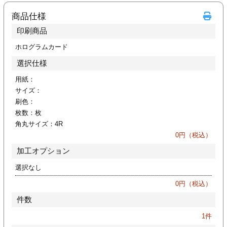
カー印刷
商品仕様
印刷商品
ホログラムカード
選択仕様
用紙：
サイズ：
刷色：
枚数：
枚
角丸サイズ：
4R
0
円（税込）
加工オプション
選択なし
0
円（税込）
件数
1
件