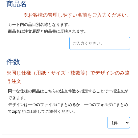
商品名
ジ
トフォルダー
※お客様の管理しやすい名前をご入力ください。
ーファイル印刷
カート内の品目別名称となります。
商品名は注文履歴と納品書に反映されます。
プ印刷
ファイル印刷
スリーブ印刷
刷
件数
ス加工
※同じ仕様（用紙・サイズ・枚数等）でデザインのみ違
げ印刷
ジ
う注文
同一な仕様の商品はこちらの注文件数を指定することで一括注文が
できます。
デザインは一つのファイルにまとめるか、一つのフォルダにまとめ
プ印刷
てzipなどに圧縮してご添付ください。
スリーブ