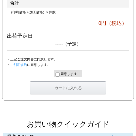
合計
（印刷価格 + 加工価格）× 件数
0
円（税込）
出荷予定日
-----
（予定）
・上記ご注文内容に同意します。
・
ご利用規約
に同意します。
同意します。
お買い物クイックガイド