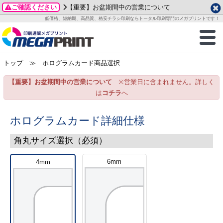
ご確認ください
【重要】お盆期間中の営業について
データ作成ガイド
ご利用ガイド
テンプレート
商品一覧
低価格、短納期、高品質、格安チラシ印刷ならトータル印刷専門のメガプリントです！
2026年 8月
ルグッズ
のお客様へ
印刷
作成前に
カード印刷
せ一覧
月
火
水
木
金
土
トップ
≫ ホログラムカード商品選択
・ステッカー
ついて
判カード印刷
別ガイド
り名刺印刷
合わせ
1
3
4
5
6
7
8
【重要】お盆期間中の営業について
※営業日に含まれません。詳しく
刷物
について
カード印刷
ガイド
り名刺印刷
る質問FAQ
10
11
12
13
14
15
は
コチラ
へ
17
18
19
20
21
22
チックカード印刷
い方法
チックカード名刺
trator 加工指示ガイド
チックカード
もり
24
25
26
27
28
29
ホログラムカード詳細仕様
31
営業ツール印刷
法/送料について
ラムカード
カード印刷
ンプル請求
角丸サイズ選択（必須）
2026年 9月
ティ・販促グッズ
ト印刷
印刷
6mm
4mm
月
火
水
木
金
土
1
2
3
4
5
ス＆盛り上げ印刷
定型マル型印刷
グ印刷
7
8
9
10
11
12
14
15
16
17
18
19
サイズ
ター印刷
ト印刷
21
22
23
24
25
26