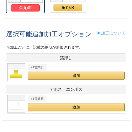
28
29
30
カード印刷
定形マル型
角丸6R
角丸4R
印刷
ス
・・・休業日
選択可能追加加工オプション
▶加工について
グ印刷
げ印刷
※加工ごとに、記載の納期が追加されます。
ト印刷
印刷
箔押し
刷
工名刺印刷
+1営業日
トフォルダー
ト印刷
デボス・エンボス
ーファイル印刷
ラムカード印刷
+1営業日
ファイル印刷
印刷
わ印刷
判カード印刷