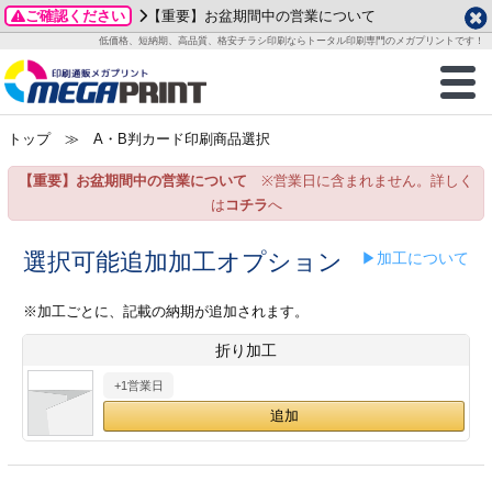
ご確認ください
【重要】お盆期間中の営業について
データ作成ガイド
ご利用ガイド
テンプレート
商品一覧
低価格、短納期、高品質、格安チラシ印刷ならトータル印刷専門のメガプリントです！
2026年 8月
ルグッズ
のお客様へ
印刷
作成前に
カード印刷
せ一覧
月
火
水
木
金
土
トップ
≫ A・B判カード印刷商品選択
・ステッカー
ついて
判カード印刷
別ガイド
り名刺印刷
合わせ
1
3
4
5
6
7
8
【重要】お盆期間中の営業について
※営業日に含まれません。詳しく
刷物
について
カード印刷
ガイド
り名刺印刷
る質問FAQ
10
11
12
13
14
15
は
コチラ
へ
17
18
19
20
21
22
チックカード印刷
い方法
チックカード名刺
trator 加工指示ガイド
チックカード
もり
選択可能追加加工オプション
▶加工について
24
25
26
27
28
29
31
営業ツール印刷
法/送料について
ラムカード
カード印刷
ンプル請求
※加工ごとに、記載の納期が追加されます。
2026年 9月
折り加工
ティ・販促グッズ
ト印刷
印刷
月
火
水
木
金
土
+1営業日
1
2
3
4
5
ス＆盛り上げ印刷
定型マル型印刷
グ印刷
7
8
9
10
11
12
14
15
16
17
18
19
サイズ
ター印刷
ト印刷
21
22
23
24
25
26