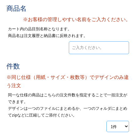
28
29
30
商品名
カード印刷
定形マル型
※お客様の管理しやすい名前をご入力ください。
印刷
ス
・・・休業日
カート内の品目別名称となります。
商品名は注文履歴と納品書に反映されます。
グ印刷
げ印刷
ト印刷
印刷
件数
刷
工名刺印刷
※同じ仕様（用紙・サイズ・枚数等）でデザインのみ違
トフォルダー
ト印刷
う注文
同一な仕様の商品はこちらの注文件数を指定することで一括注文が
ーファイル印刷
ラムカード印刷
できます。
デザインは一つのファイルにまとめるか、一つのフォルダにまとめ
ファイル印刷
印刷
てzipなどに圧縮してご添付ください。
わ印刷
判カード印刷