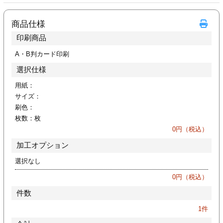
ジ
トフォルダー
商品仕様
ーファイル印刷
印刷商品
A・B判カード印刷
プ印刷
ファイル印刷
選択仕様
スリーブ印刷
刷
用紙：
サイズ：
ス加工
刷色：
枚数：
枚
0
円（税込）
げ印刷
ジ
加工オプション
選択なし
0
円（税込）
プ印刷
件数
スリーブ
1
件