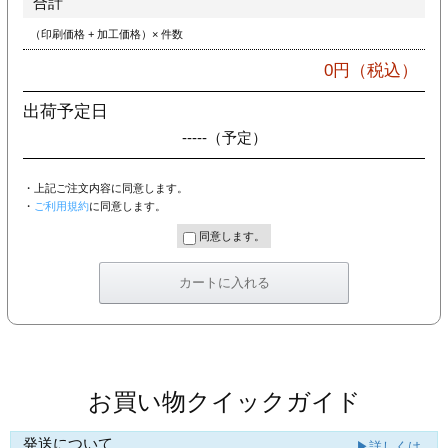
合計
カー印刷
（印刷価格 + 加工価格）× 件数
0
円（税込）
出荷予定日
-----
（予定）
・上記ご注文内容に同意します。
・
ご利用規約
に同意します。
同意します。
お買い物クイックガイド
発送について
▶詳しくは