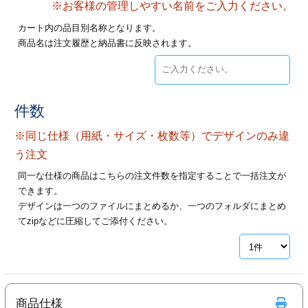
※お客様の管理しやすい名前をご入力ください。
28
29
30
カード印刷
定形マル型
カート内の品目別名称となります。
商品名は注文履歴と納品書に反映されます。
印刷
ス
・・・休業日
グ印刷
げ印刷
件数
ト印刷
印刷
※同じ仕様（用紙・サイズ・枚数等）でデザインのみ違
刷
工名刺印刷
う注文
同一な仕様の商品はこちらの注文件数を指定することで一括注文が
トフォルダー
ト印刷
できます。
デザインは一つのファイルにまとめるか、一つのフォルダにまとめ
ーファイル印刷
ラムカード印刷
てzipなどに圧縮してご添付ください。
ファイル印刷
印刷
わ印刷
判カード印刷
商品仕様