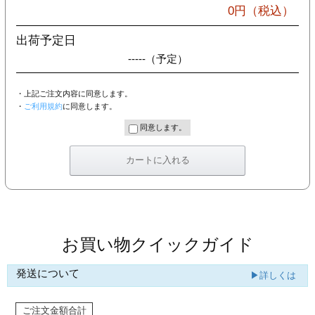
カー印刷
0
円（税込）
出荷予定日
-----
（予定）
・上記ご注文内容に同意します。
・
ご利用規約
に同意します。
同意します。
お買い物クイックガイド
発送について
▶詳しくは
ご注文金額合計