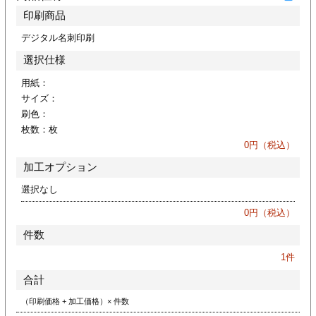
ジ
トフォルダー
印刷商品
デジタル名刺印刷
ーファイル印刷
選択仕様
プ印刷
ファイル印刷
用紙：
サイズ：
刷色：
スリーブ印刷
刷
枚数：
枚
0
円（税込）
ス加工
加工オプション
げ印刷
ジ
選択なし
0
円（税込）
件数
プ印刷
1
件
合計
スリーブ
（印刷価格 + 加工価格）× 件数