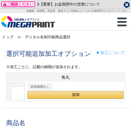
ご確認ください
【重要】お盆期間中の営業について
データ作成ガイド
ご利用ガイド
テンプレート
商品一覧
低価格、短納期、高品質、格安チラシ印刷ならトータル印刷専門のメガプリントです！
2026年 8月
ルグッズ
のお客様へ
印刷
作成前に
カード印刷
せ一覧
月
火
水
木
金
土
トップ
≫ デジタル名刺印刷商品選択
・ステッカー
ついて
判カード印刷
別ガイド
り名刺印刷
合わせ
1
3
4
5
6
7
8
刷物
について
カード印刷
ガイド
り名刺印刷
る質問FAQ
選択可能追加加工オプション
▶加工について
10
11
12
13
14
15
17
18
19
20
21
22
チックカード印刷
い方法
チックカード名刺
trator 加工指示ガイド
チックカード
もり
※加工ごとに、記載の納期が追加されます。
24
25
26
27
28
29
角丸
31
営業ツール印刷
法/送料について
ラムカード
カード印刷
ンプル請求
2026年 9月
追加納期なし
ティ・販促グッズ
ト印刷
印刷
月
火
水
木
金
土
1
2
3
4
5
ス＆盛り上げ印刷
定型マル型印刷
グ印刷
7
8
9
10
11
12
14
15
16
17
18
19
商品名
サイズ
ター印刷
ト印刷
21
22
23
24
25
26