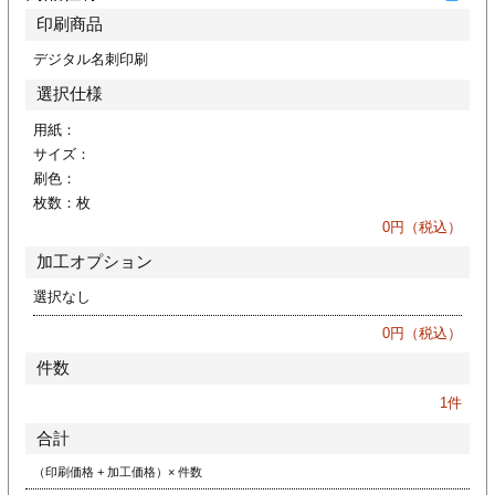
ジ
トフォルダー
印刷商品
デジタル名刺印刷
ーファイル印刷
選択仕様
プ印刷
ファイル印刷
用紙：
サイズ：
刷色：
スリーブ印刷
刷
枚数：
枚
0
円（税込）
ス加工
加工オプション
げ印刷
ジ
選択なし
0
円（税込）
件数
プ印刷
1
件
合計
スリーブ
（印刷価格 + 加工価格）× 件数