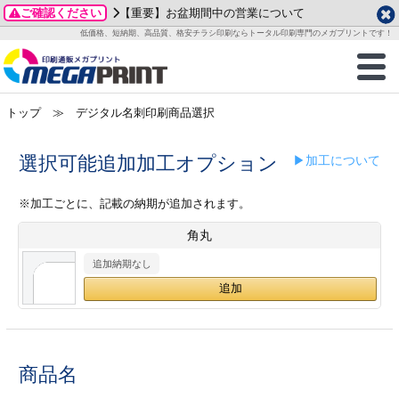
ご確認ください
【重要】お盆期間中の営業について
データ作成ガイド
ご利用ガイド
テンプレート
商品一覧
低価格、短納期、高品質、格安チラシ印刷ならトータル印刷専門のメガプリントです！
2026年 8月
ルグッズ
のお客様へ
印刷
作成前に
カード印刷
せ一覧
月
火
水
木
金
土
トップ
≫ デジタル名刺印刷商品選択
・ステッカー
ついて
判カード印刷
別ガイド
り名刺印刷
合わせ
1
3
4
5
6
7
8
刷物
について
カード印刷
ガイド
り名刺印刷
る質問FAQ
選択可能追加加工オプション
▶加工について
10
11
12
13
14
15
17
18
19
20
21
22
チックカード印刷
い方法
チックカード名刺
trator 加工指示ガイド
チックカード
もり
※加工ごとに、記載の納期が追加されます。
24
25
26
27
28
29
角丸
31
営業ツール印刷
法/送料について
ラムカード
カード印刷
ンプル請求
2026年 9月
追加納期なし
ティ・販促グッズ
ト印刷
印刷
月
火
水
木
金
土
1
2
3
4
5
ス＆盛り上げ印刷
定型マル型印刷
グ印刷
7
8
9
10
11
12
14
15
16
17
18
19
商品名
サイズ
ター印刷
ト印刷
21
22
23
24
25
26