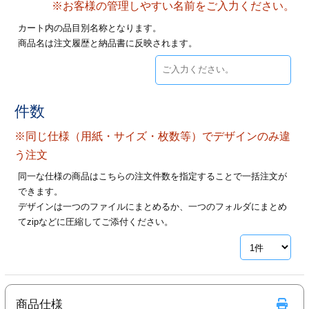
※お客様の管理しやすい名前をご入力ください。
28
29
30
カード印刷
定形マル型
カート内の品目別名称となります。
商品名は注文履歴と納品書に反映されます。
印刷
ス
・・・休業日
グ印刷
げ印刷
件数
ト印刷
印刷
※同じ仕様（用紙・サイズ・枚数等）でデザインのみ違
刷
工名刺印刷
う注文
同一な仕様の商品はこちらの注文件数を指定することで一括注文が
トフォルダー
ト印刷
できます。
デザインは一つのファイルにまとめるか、一つのフォルダにまとめ
ーファイル印刷
ラムカード印刷
てzipなどに圧縮してご添付ください。
ファイル印刷
印刷
わ印刷
判カード印刷
商品仕様