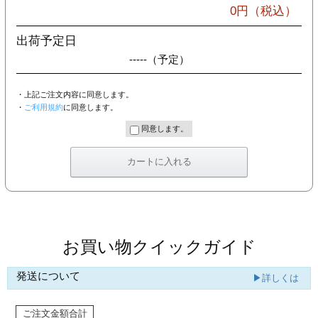
カー印刷
0
円（税込）
出荷予定日
-----
（予定）
・上記ご注文内容に同意します。
・
ご利用規約
に同意します。
同意します。
お買い物クイックガイド
発送について
▶詳しくは
ご注文金額合計