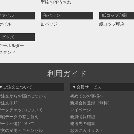
型抜きPPうちわ
ファイル
缶バッジ
紙コップ印刷
ァイル
缶バッジ
紙コップ印刷
ルグッズ
キーホルダー
スタンド
利用ガイド
▼ご注文について
▼会員サービス
ご注文からお届けについて
初めてのお客様へ
ご注文手順
新規会員登録（無料）
データチェックについて
マイページ
印刷データの差し替え
会員情報確認
データ不備について
発送先の編集
注文の変更・キャンセル
お気に入りリスト