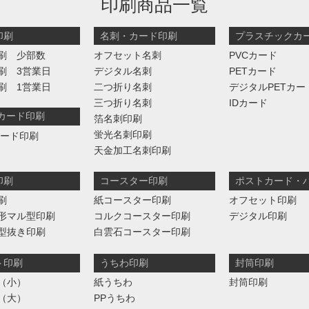
印刷商品一覧
印刷
名刺・カード印刷
プラスチックカ
刷 少部数
オフセット名刺
PVCカード
刷 3営業日
デジタル名刺
PETカード
刷 1営業日
二つ折り名刺
デジタルPETカー
三つ折り名刺
IDカード
判カード印刷
箔名刺印刷
蛍光名刺印刷
カード印刷
天金加工名刺印刷
印刷
コースター印刷
ポストカード・
刷
紙コースター印刷
オフセット印刷
形マル型印刷
コルクコースター印刷
デジタル印刷
型抜き印刷
白雲石コースター印刷
ト印刷
うちわ印刷
封筒印刷
（小）
紙うちわ
封筒印刷
（大）
PPうちわ