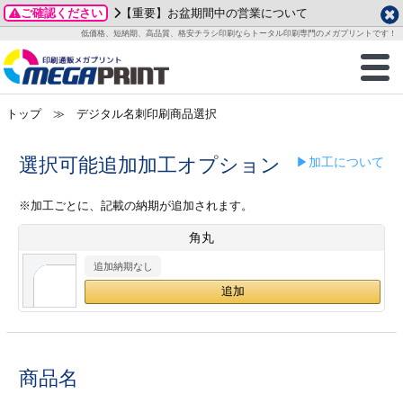
ご確認ください
【重要】お盆期間中の営業について
データ作成ガイド
ご利用ガイド
テンプレート
商品一覧
低価格、短納期、高品質、格安チラシ印刷ならトータル印刷専門のメガプリントです！
2026年 8月
ルグッズ
のお客様へ
印刷
作成前に
カード印刷
せ一覧
月
火
水
木
金
土
トップ
≫ デジタル名刺印刷商品選択
・ステッカー
ついて
判カード印刷
別ガイド
り名刺印刷
合わせ
1
3
4
5
6
7
8
刷物
について
カード印刷
ガイド
り名刺印刷
る質問FAQ
選択可能追加加工オプション
▶加工について
10
11
12
13
14
15
17
18
19
20
21
22
チックカード印刷
い方法
チックカード名刺
trator 加工指示ガイド
チックカード
もり
※加工ごとに、記載の納期が追加されます。
24
25
26
27
28
29
角丸
31
営業ツール印刷
法/送料について
ラムカード
カード印刷
ンプル請求
2026年 9月
追加納期なし
ティ・販促グッズ
ト印刷
印刷
月
火
水
木
金
土
1
2
3
4
5
ス＆盛り上げ印刷
定型マル型印刷
グ印刷
7
8
9
10
11
12
14
15
16
17
18
19
商品名
サイズ
ター印刷
ト印刷
21
22
23
24
25
26