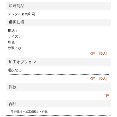
ジ
トフォルダー
印刷商品
デジタル名刺印刷
ーファイル印刷
選択仕様
プ印刷
ファイル印刷
用紙：
サイズ：
刷色：
スリーブ印刷
刷
枚数：
枚
0
円（税込）
ス加工
加工オプション
げ印刷
ジ
選択なし
0
円（税込）
件数
プ印刷
1
件
合計
スリーブ
（印刷価格 + 加工価格）× 件数