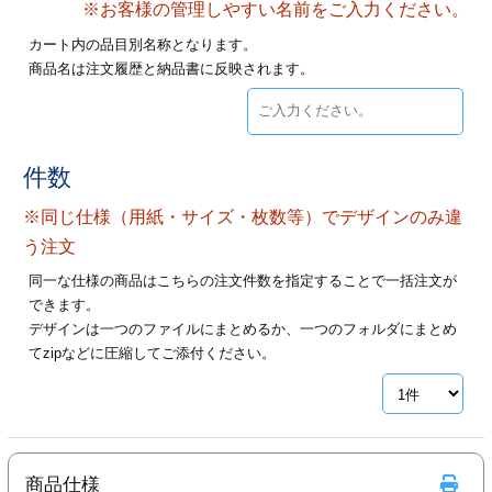
※お客様の管理しやすい名前をご入力ください。
28
29
30
カード印刷
定形マル型
カート内の品目別名称となります。
商品名は注文履歴と納品書に反映されます。
印刷
ス
・・・休業日
グ印刷
げ印刷
件数
ト印刷
印刷
※同じ仕様（用紙・サイズ・枚数等）でデザインのみ違
刷
工名刺印刷
う注文
同一な仕様の商品はこちらの注文件数を指定することで一括注文が
トフォルダー
ト印刷
できます。
デザインは一つのファイルにまとめるか、一つのフォルダにまとめ
ーファイル印刷
ラムカード印刷
てzipなどに圧縮してご添付ください。
ファイル印刷
印刷
わ印刷
判カード印刷
商品仕様