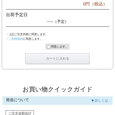
カー印刷
0
円（税込）
出荷予定日
-----
（予定）
・上記ご注文内容に同意します。
・
ご利用規約
に同意します。
同意します。
お買い物クイックガイド
発送について
▶詳しくは
ご注文金額合計