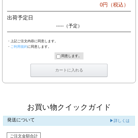
カー印刷
0
円（税込）
出荷予定日
-----
（予定）
・上記ご注文内容に同意します。
・
ご利用規約
に同意します。
同意します。
お買い物クイックガイド
発送について
▶詳しくは
ご注文金額合計