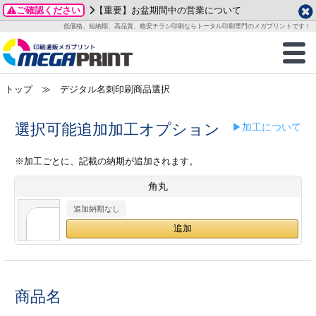
ご確認ください
【重要】お盆期間中の営業について
データ作成ガイド
ご利用ガイド
テンプレート
商品一覧
低価格、短納期、高品質、格安チラシ印刷ならトータル印刷専門のメガプリントです！
2026年 8月
ルグッズ
のお客様へ
印刷
作成前に
カード印刷
せ一覧
月
火
水
木
金
土
トップ
≫ デジタル名刺印刷商品選択
・ステッカー
ついて
判カード印刷
別ガイド
り名刺印刷
合わせ
1
3
4
5
6
7
8
刷物
について
カード印刷
ガイド
り名刺印刷
る質問FAQ
選択可能追加加工オプション
▶加工について
10
11
12
13
14
15
17
18
19
20
21
22
チックカード印刷
い方法
チックカード名刺
trator 加工指示ガイド
チックカード
もり
※加工ごとに、記載の納期が追加されます。
24
25
26
27
28
29
角丸
31
営業ツール印刷
法/送料について
ラムカード
カード印刷
ンプル請求
2026年 9月
追加納期なし
ティ・販促グッズ
ト印刷
印刷
月
火
水
木
金
土
1
2
3
4
5
ス＆盛り上げ印刷
定型マル型印刷
グ印刷
7
8
9
10
11
12
14
15
16
17
18
19
商品名
サイズ
ター印刷
ト印刷
21
22
23
24
25
26