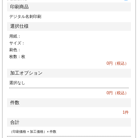
ジ
トフォルダー
印刷商品
デジタル名刺印刷
ーファイル印刷
選択仕様
プ印刷
ファイル印刷
用紙：
サイズ：
刷色：
スリーブ印刷
刷
枚数：
枚
0
円（税込）
ス加工
加工オプション
げ印刷
ジ
選択なし
0
円（税込）
件数
プ印刷
1
件
合計
スリーブ
（印刷価格 + 加工価格）× 件数