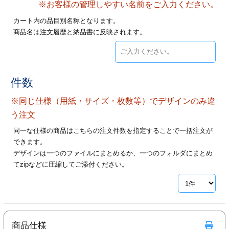
※お客様の管理しやすい名前をご入力ください。
28
29
30
カード印刷
定形マル型
カート内の品目別名称となります。
商品名は注文履歴と納品書に反映されます。
印刷
ス
・・・休業日
グ印刷
げ印刷
件数
ト印刷
印刷
※同じ仕様（用紙・サイズ・枚数等）でデザインのみ違
刷
工名刺印刷
う注文
同一な仕様の商品はこちらの注文件数を指定することで一括注文が
トフォルダー
ト印刷
できます。
デザインは一つのファイルにまとめるか、一つのフォルダにまとめ
ーファイル印刷
ラムカード印刷
てzipなどに圧縮してご添付ください。
ファイル印刷
印刷
わ印刷
判カード印刷
商品仕様