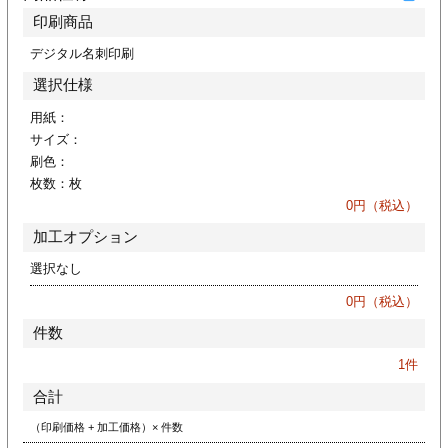
ジ
トフォルダー
印刷商品
デジタル名刺印刷
ーファイル印刷
選択仕様
プ印刷
ファイル印刷
用紙：
サイズ：
刷色：
スリーブ印刷
刷
枚数：
枚
0
円（税込）
ス加工
加工オプション
げ印刷
ジ
選択なし
0
円（税込）
件数
プ印刷
1
件
合計
スリーブ
（印刷価格 + 加工価格）× 件数