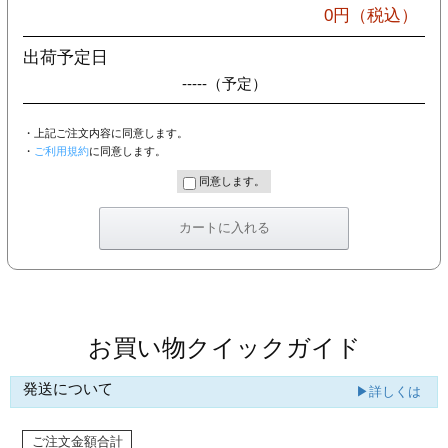
カー印刷
0
円（税込）
出荷予定日
-----
（予定）
・上記ご注文内容に同意します。
・
ご利用規約
に同意します。
同意します。
お買い物クイックガイド
発送について
▶詳しくは
ご注文金額合計