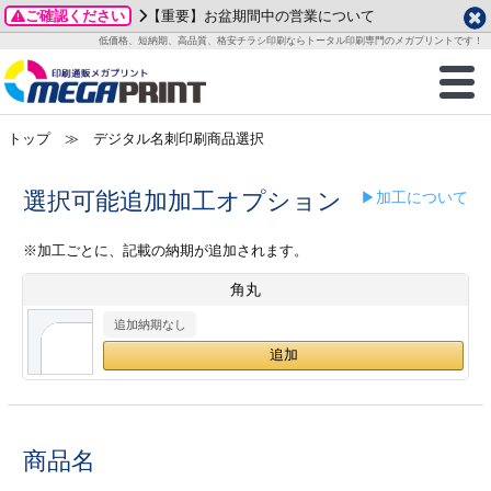
ご確認ください
【重要】お盆期間中の営業について
データ作成ガイド
ご利用ガイド
テンプレート
商品一覧
低価格、短納期、高品質、格安チラシ印刷ならトータル印刷専門のメガプリントです！
2026年 8月
ルグッズ
のお客様へ
印刷
作成前に
カード印刷
せ一覧
月
火
水
木
金
土
トップ
≫ デジタル名刺印刷商品選択
・ステッカー
ついて
判カード印刷
別ガイド
り名刺印刷
合わせ
1
3
4
5
6
7
8
刷物
について
カード印刷
ガイド
り名刺印刷
る質問FAQ
選択可能追加加工オプション
▶加工について
10
11
12
13
14
15
17
18
19
20
21
22
チックカード印刷
い方法
チックカード名刺
trator 加工指示ガイド
チックカード
もり
※加工ごとに、記載の納期が追加されます。
24
25
26
27
28
29
角丸
31
営業ツール印刷
法/送料について
ラムカード
カード印刷
ンプル請求
2026年 9月
追加納期なし
ティ・販促グッズ
ト印刷
印刷
月
火
水
木
金
土
1
2
3
4
5
ス＆盛り上げ印刷
定型マル型印刷
グ印刷
7
8
9
10
11
12
14
15
16
17
18
19
商品名
サイズ
ター印刷
ト印刷
21
22
23
24
25
26