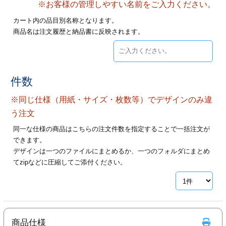
※お客様の管理しやすい名前をご入力ください。
28
29
30
カード印刷
定形マル型
カート内の品目別名称となります。
商品名は注文履歴と納品書に反映されます。
印刷
ス
・・・休業日
グ印刷
げ印刷
件数
ト印刷
印刷
※同じ仕様（用紙・サイズ・枚数等）でデザインのみ違
刷
工名刺印刷
う注文
同一な仕様の商品はこちらの注文件数を指定することで一括注文が
トフォルダー
ト印刷
できます。
デザインは一つのファイルにまとめるか、一つのフォルダにまとめ
ーファイル印刷
ラムカード印刷
てzipなどに圧縮してご添付ください。
ファイル印刷
印刷
わ印刷
判カード印刷
商品仕様